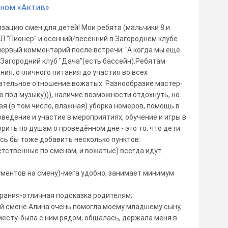
йном «Актив»
изацию смен для детей! Мои ребята (мальчики 8 и
ОЛ "Пионер" и осенний/весенний в Загороднем клубе
 первый комментарий после встречи: "А когда мы ещё
 Загородний клуб "Дача"(есть бассейн).Ребятам
ния, отличного питания до участия во всех
ательное отношение вожатых. Разнообразие мастер-
ю под музыку))), наличие возможности отдохнуть, но
я (в том числе, влажная) уборка номеров, помощь в
ведение и участие в мероприятиях, обучение и игры в
орить по душам о проведённом дне - это то, что дети
сь бы тоже добавить несколько пунктов:
ветственные по сменам, и вожатые) всегда идут
ментов на смену)-мега удобно, занимает минимум
обрания-отличная подсказка родителям;
ей смене Алина очень помогла моему младшему сыну,
месту-была с ним рядом, общалась, держала меня в