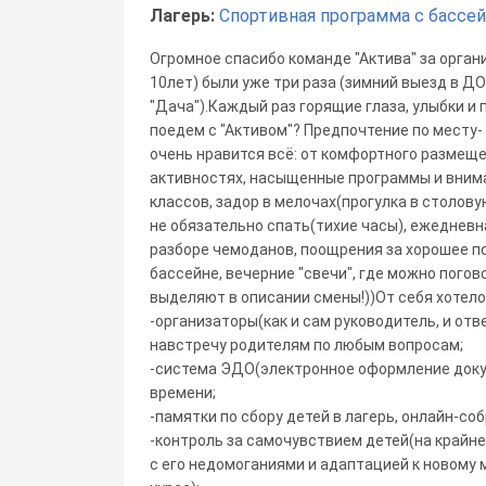
Лагерь:
Спортивная программа с бассе
Огромное спасибо команде "Актива" за орган
10лет) были уже три раза (зимний выезд в Д
"Дача").Каждый раз горящие глаза, улыбки и
поедем с "Активом"? Предпочтение по месту-
очень нравится всё: от комфортного размеще
активностях, насыщенные программы и вним
классов, задор в мелочах(прогулка в столову
не обязательно спать(тихие часы), ежедневна
разборе чемоданов, поощрения за хорошее по
бассейне, вечерние "свечи", где можно погов
выделяют в описании смены!))От себя хотело
-организаторы(как и сам руководитель, и от
навстречу родителям по любым вопросам;
-система ЭДО(электронное оформление доку
времени;
-памятки по сбору детей в лагерь, онлайн-с
-контроль за самочувствием детей(на крайн
с его недомоганиями и адаптацией к новому 