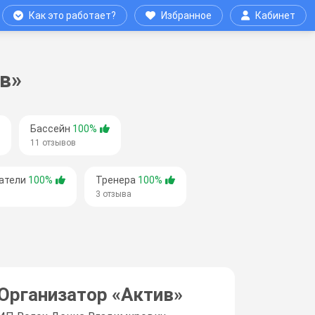
Как это работает?
Избранное
Кабинет
в»
Бассейн
100%
11 отзывов
атели
100%
Тренера
100%
3 отзыва
Организатор «
Актив
»