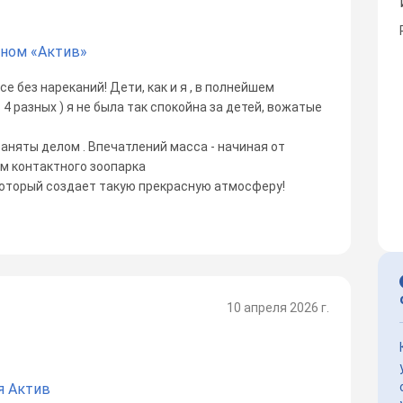
йном «Актив»
се без нареканий! Дети, как и я , в полнейшем
 4 разных ) я не была так спокойна за детей, вожатые
аняты делом . Впечатлений масса - начиная от
ем контактного зоопарка
который создает такую прекрасную атмосферу!
10 апреля 2026 г.
я Актив