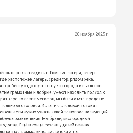
28 ноября 2025 г.
бёнок перестал ездить в Томские лагеря, теперь
где расположен лагерь, среди гор, рядом река,
жно ребёнку отдохнуть от суеты города и выхлопов.
атые грамотные и добрые, умеют находить подход к
рят хорошо ловит мегафон, мы были с мтс, вроде не
а только за столовой. Кстати о столовой, готовят
 связи, если нужно узнать какой то вопрос волнующий
ребёнка развлечения. Мы брали, кислородный
 водопад. Ещё в конце сезона у детей пенная
ная программа, кино, дискотека и т.д.