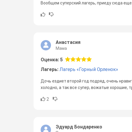
Вообщем суперский лагерь, приеду сюда еще 
Анастасия
Мама
Оценка: 5
Лагерь:
Лагерь «Горный Орленок»
Дочь ездиет второй год подряд, очень нравит
холодно, а так все супер, вожатые хорошие,
2
Эдуард Бондаренко