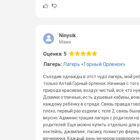
Ninysik
Мама
Оценка: 5
Лагерь:
Лагерь «Горный Орленок»
Съездив однажды в этот чудо лагерь, мой ре
только Алтай Горный орленок. Начиная с того 
природа красивая, воздух чистый, всё что ну
Домики отличные, есть душевые кабины, вож
каждому ребёнку в отряде. Связь правда гово
плохо, первый раз ездили с теле 2, связь был
вкусно. Администрация лагеря с родителя на
родителей. Ещё можно купить отдельно для 
коктейль, джампинг, пасику, лохматую ферму,
вечеринка. Каждый день вечером развлекатель