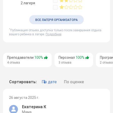
2 лагеря
ВСЕ ЛАГЕРЯ ОРГАНИЗАТОРА
*
Публикация отзыва доступна только после завершения отдыха
вашего ребенка в лагере.
Подробнее
Преподаватели
100%
Персонал
100%
Програ
4 отзыва
3 отзыва
2 отзыва
Сортировать:
По дате
По оценке
26 августа 2025 г.
Екатерина К
Мама