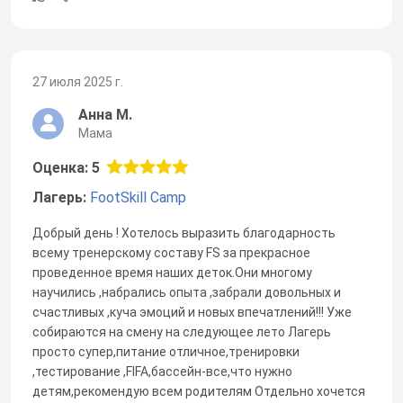
27 июля 2025 г.
Анна М.
Мама
Оценка: 5
Лагерь:
FootSkill Camp
Добрый день ! Хотелось выразить благодарность
всему тренерскому составу FS за прекрасное
проведенное время наших деток.Они многому
научились ,набрались опыта ,забрали довольных и
счастливых ,куча эмоций и новых впечатлений!!! Уже
собираются на смену на следующее лето Лагерь
просто супер,питание отличное,тренировки
,тестирование ,FIFA,бассейн-все,что нужно
детям,рекомендую всем родителям Отдельно хочется