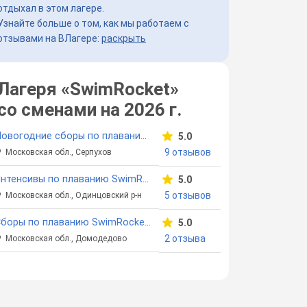
отдыхал в этом лагере.
Узнайте больше о том, как мы работаем с
отзывами на ВЛагере:
раскрыть
Лагеря «SwimRocket»
со сменами
на 2026 г.
Новогодние сборы по плаванию SwimRocket
5.0
9 отзывов
Московская обл., Серпухов
Интенсивы по плаванию SwimRocket в Ершово
5.0
5 отзывов
Московская обл., Одинцовский р-н
Сборы по плаванию SwimRocket в Домодедово
5.0
2 отзыва
Московская обл., Домодедово