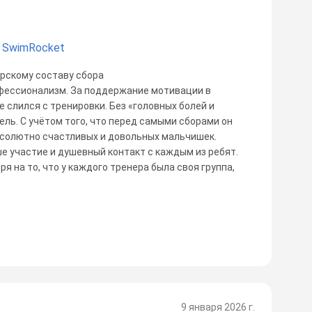
 SwimRocket
рскому составу сбора
офессионализм. За поддержание мотивации в
е слился с тренировки. Без «головных болей и
ель. С учётом того, что перед самыми сборами он
 абсолютно счастливых и довольных мальчишек.
ше участие и душевный контакт с каждым из ребят.
ря на то, что у каждого тренера была своя группа,
9 января 2026 г.