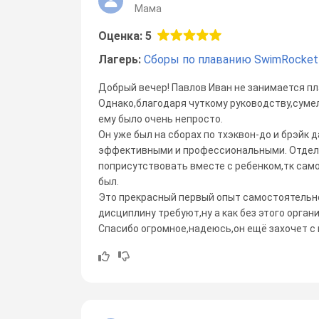
Мама
Оценка: 5
Лагерь:
Сборы по плаванию SwimRocket
Добрый вечер! Павлов Иван не занимается пл
Однако,благодаря чуткому руководству,сумел
ему было очень непросто.
Он уже был на сборах по тхэквон-до и брэйк 
эффективными и профессиональными. Отдель
поприсутствовать вместе с ребенком,тк само
был.
Это прекрасный первый опыт самостоятельно
дисциплину требуют,ну а как без этого органи
Спасибо огромное,надеюсь,он ещё захочет с 