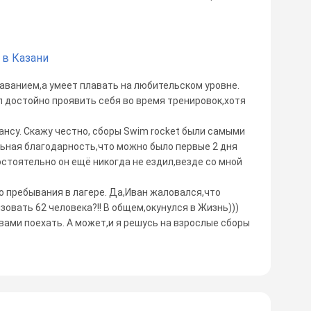
 в Казани
аванием,а умеет плавать на любительском уровне.
 достойно проявить себя во время тренировок,хотя
дансу. Скажу честно, сборы Swim rocket были самыми
ная благодарность,что можно было первые 2 дня
стоятельно он ещё никогда не ездил,везде со мной
 пребывания в лагере. Да,Иван жаловался,что
зовать 62 человека?!! В общем,окунулся в Жизнь)))
вами поехать. А может,и я решусь на взрослые сборы