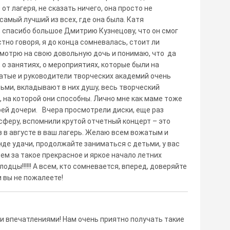
е от лагеря, не сказать ничего, она просто не
 самый лучший из всех, где она была. Катя
, спасибо большое Дмитрию Кузнецову, что он смог
тно говоря, я до конца сомневалась, стоит ли
смотрю на свою довольную дочь и понимаю, что да
, о занятиях, о мероприятиях, которые были на
жатые и руководители творческих академий очень
тьми, вкладывают в них душу, весь творческий
 на которой они способны. Лично мне как маме тоже
оей дочери. Вчера просмотрели диски, еще раз
сферу, вспомнили крутой отчетный концерт – это
аз в августе в ваш лагерь. Желаю всем вожатым и
де удачи, продолжайте заниматься с детьми, у вас
ем за такое прекрасное и яркое начало летних
лодцы!!!!!! А всем, кто сомневается, вперед, доверяйте
 вы не пожалеете!
и впечатлениями! Нам очень приятно получать такие