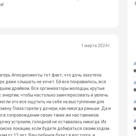
я!
1 марта 2024 г.
А
агерь Аплодисменты тот факт, что дочь захотела
ере даже слышать не хочет. Ей все понравилось, вся
дшем драйвом. Все организаторы молодцы, крутые
с энергии, чтобы настолько заинтересовать и увлечь
могли это все ощутить на себе на выступлении для
мену. Глаза горели у дочери, как никогда раньше. Да и
ол в сопровождении своих таких же наставников.
очку устроили, голодной не оставалась никогда. Из
оиске локации, если будете добираться своим ходом.
м от 12 лет, Ваш ребенок будет в восторге, и,