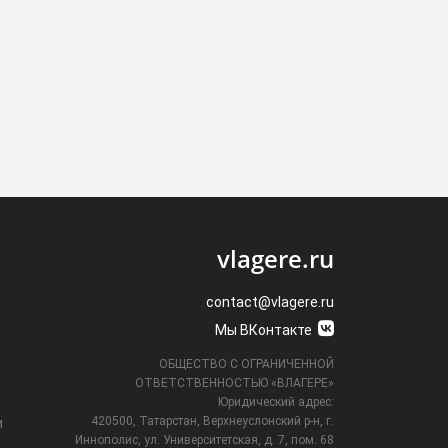
vlagere.ru
contact@vlagere.ru
Мы ВКонтакте
ОБЩЕСТВО С ОГРАНИЧЕННОЙ
ОТВЕТСТВЕННОСТЬЮ «ВЛАГЕРЕ»
Юридический адрес:
420500, Татарстан, Верхнеуслонский р-н, г.
и
Иннополис, ул. Университетская,
д. 7, пом. 68