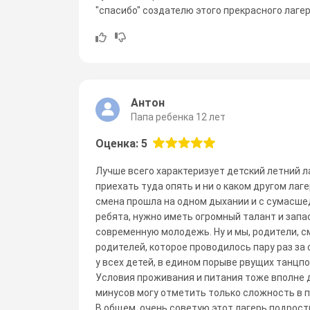
"спасибо" создателю этого прекрасного лагер
Антон
Папа ребенка 12 лет
Оценка: 5
Лучше всего характеризует детский летний л
приехать туда опять и ни о каком другом лаг
смена прошла на одном дыхании и с сумасше
ребята, нужно иметь огромный талант и запа
современную молодежь. Ну и мы, родители, с
родителей, которое проводилось пару раз за с
у всех детей, в едином порыве рвущих танцп
Условия проживания и питания тоже вполне д
минусов могу отметить только сложность в п
В общем, очень советую этот лагерь подростка