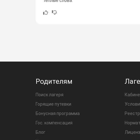
теплые слова.
Родителям
Лаг
Поиск лагеря
Кабине
Горящие путевки
Услови
Бонусная программа
Реестр
Гос. компенсация
Нормат
Блог
Лиценз