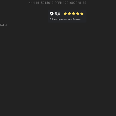
ИНН 1615015613
ОГРН 1201600048187
ки и