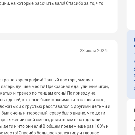
ции, на которые рассчитывали! Спасибо за то, что
23 июля 2024 г.
атро на хореографии! Полный восторг, умолял
т лагерь лучшее место! Прекрасная еда, уличные игры,
атых и тренер по танцам огонь! По приезду на
ных детей, которые были максимально на позитиве,
вожатых и с грустью расставался с другими детьми и
был очень интересный, сразу было видно, что дети
а протяжении всей смены, родителям в чат давали
ы дети и что они ели! В общем поедем еще раз 100% и
е место! Спасибо большое коллективу и главное