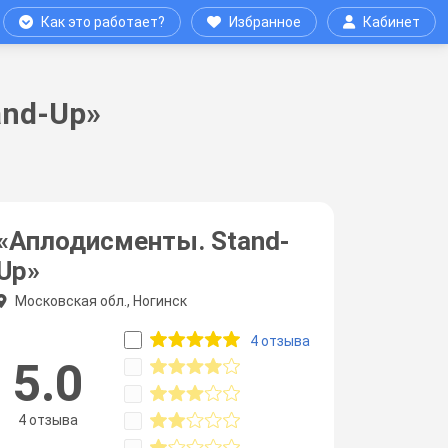
Как это работает?
Избранное
Кабинет
and-Up»
«Аплодисменты. Stand-
Up»
Московская обл., Ногинск
4 отзыва
5.0
4 отзыва