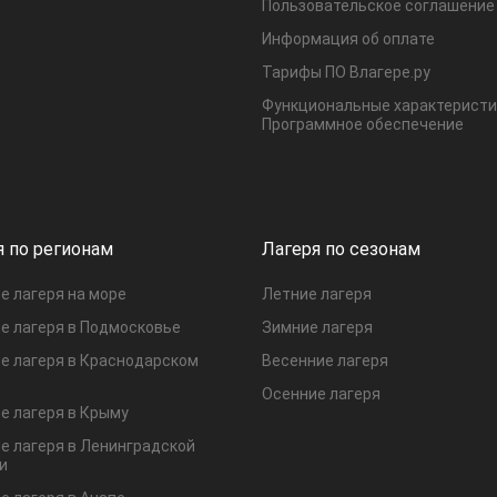
Пользовательское соглашение
Информация об оплате
Тарифы ПО Влагере.ру
Функциональные характеристи
Программное обеспечение
я по регионам
Лагеря по сезонам
е лагеря на море
Летние лагеря
е лагеря в Подмосковье
Зимние лагеря
е лагеря в Краснодарском
Весенние лагеря
Осенние лагеря
е лагеря в Крыму
е лагеря в Ленинградской
и