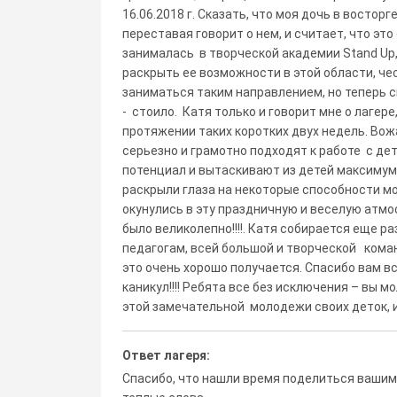
16.06.2018 г. Сказать, что моя дочь в восторг
переставая говорит о нем, и считает, что это
занималась в творческой академии Stand Up
раскрыть ее возможности в этой области, чес
заниматься таким направлением, но теперь 
- стоило. Катя только и говорит мне о лагере
протяжении таких коротких двух недель. Во
серьезно и грамотно подходят к работе с де
потенциал и вытаскивают из детей максимум,
раскрыли глаза на некоторые способности м
окунулись в эту праздничную и веселую атмо
было великолепно!!!!. Катя собирается еще р
педагогам, всей большой и творческой коман
это очень хорошо получается. Спасибо вам вс
каникул!!!! Ребята все без исключения – вы мо
этой замечательной молодежи своих деток, и
Ответ лагеря:
Спасибо, что нашли время поделиться вашим