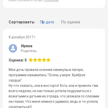
вашего ребенка в лагере.
Подробнее
Сортировать:
По дате
По оценке
8 декабря 2017 г.
Ирина
Родитель
Оценка: 5
Моя дочь провела осенние каникулы в лагере,
программа называлась "Осень у моря. Храброе
сердце".
Ну что сказать, она в восторге! Хоть она и провела там
всего неделю, но настолько успела подружиться с
вожатыми и детьми из отряда, что уезжала со слезами
на глазах. Что меня немного удивило, ведь я-то успела
соскучиться))