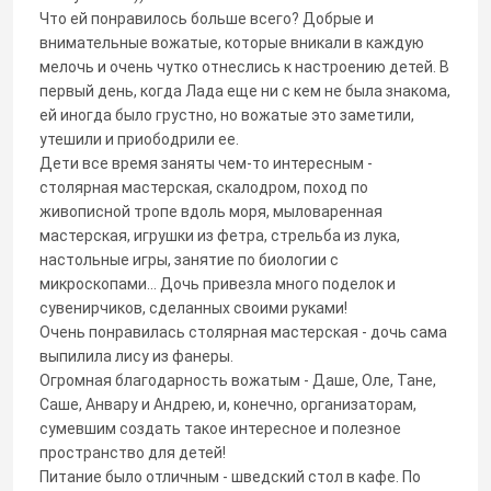
Что ей понравилось больше всего? Добрые и
внимательные вожатые, которые вникали в каждую
мелочь и очень чутко отнеслись к настроению детей. В
первый день, когда Лада еще ни с кем не была знакома,
ей иногда было грустно, но вожатые это заметили,
утешили и приободрили ее.
Дети все время заняты чем-то интересным -
столярная мастерская, скалодром, поход по
живописной тропе вдоль моря, мыловаренная
мастерская, игрушки из фетра, стрельба из лука,
настольные игры, занятие по биологии с
микроскопами... Дочь привезла много поделок и
сувенирчиков, сделанных своими руками!
Очень понравилась столярная мастерская - дочь сама
выпилила лису из фанеры.
Огромная благодарность вожатым - Даше, Оле, Тане,
Саше, Анвару и Андрею, и, конечно, организаторам,
сумевшим создать такое интересное и полезное
пространство для детей!
Питание было отличным - шведский стол в кафе. По