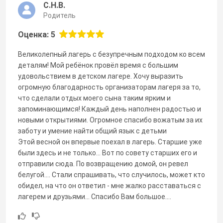
С.Н.В.
Родитель
Оценка: 5
Великолепный лагерь с безупречным подходом ко всем
деталям! Мой ребёнок провёл время с большим
удовольствием в детском лагере. Хочу выразить
огромную благодарность организаторам лагеря за то,
что сделали отдых моего сына таким ярким и
запоминающимся! Каждый день наполнен радостью и
новыми открытиями. Огромное спасибо вожатым за их
заботу и умение найти общий язык с детьми
Этой весной он впервые поехал в лагерь. Старшие уже
были здесь и не только... Вот по совету старших его и
отправили сюда. По возвращению домой, он ревел
белугой.... Стали спрашивать, что случилось, может кто
обидел, на что он ответил - мне жалко расставаться с
лагерем и друзьями... Спасибо Вам большое....