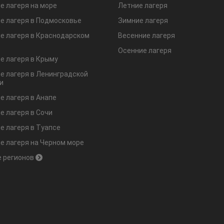
е лагеря на море
Летние лагеря
е лагеря в Подмосковье
Зимние лагеря
е лагеря в Краснодарском
Весенние лагеря
Осенние лагеря
е лагеря в Крыму
е лагеря в Ленинградской
и
е лагеря в Анапе
е лагеря в Сочи
е лагеря в Туапсе
е лагеря на Черном море
 регионов