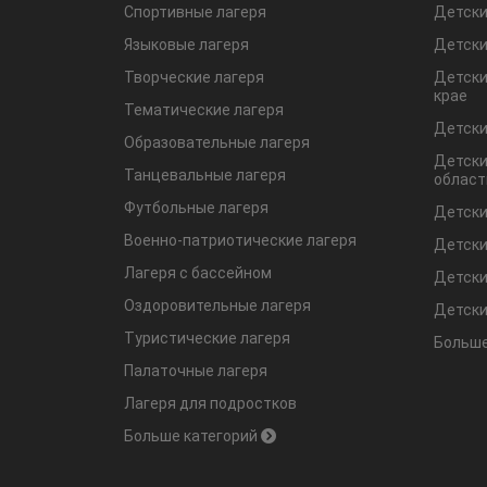
Спортивные лагеря
Детски
Языковые лагеря
Детски
Творческие лагеря
Детски
крае
Тематические лагеря
Детски
Образовательные лагеря
Детски
Танцевальные лагеря
област
Футбольные лагеря
Детски
Военно-патриотические лагеря
Детски
Лагеря с бассейном
Детски
Оздоровительные лагеря
Детски
Туристические лагеря
Больше
Палаточные лагеря
Лагеря для подростков
Больше категорий