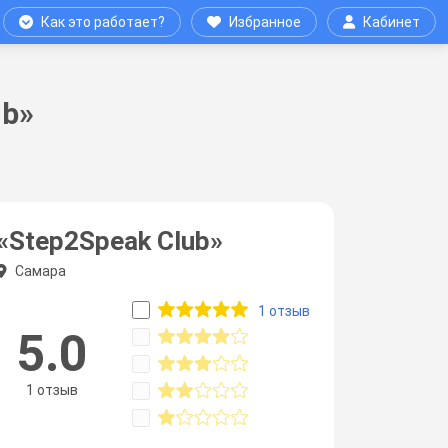
Как это работает?
Избранное
Кабинет
ub»
«Step2Speak Club»
Самара
1 отзыв
5.0
1 отзыв