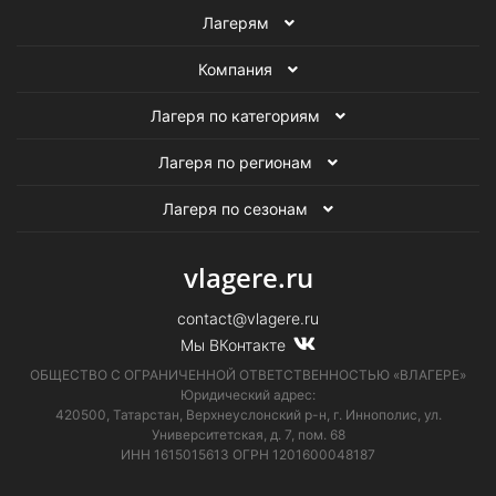
Лагерям
Компания
Лагеря по категориям
Лагеря по регионам
Лагеря по сезонам
vlagere.ru
contact@vlagere.ru
Мы ВКонтакте
ОБЩЕСТВО С ОГРАНИЧЕННОЙ ОТВЕТСТВЕННОСТЬЮ «ВЛАГЕРЕ»
Юридический адрес:
420500, Татарстан, Верхнеуслонский р-н, г. Иннополис, ул.
Университетская,
д. 7, пом. 68
ИНН 1615015613
ОГРН 1201600048187