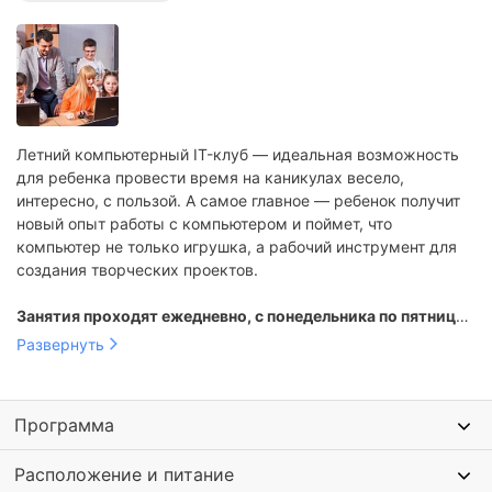
Летний компьютерный IT-клуб — идеальная возможность
для ребенка провести время на каникулах весело,
интересно, с пользой. А самое главное — ребенок получит
новый опыт работы с компьютером и поймет, что
компьютер не только игрушка, а рабочий инструмент для
создания творческих проектов.
Занятия проходят ежедневно, с понедельника по пятницу
с 09:00 до 13:00 или с 09:00 до 18:00 на выбор.
Развернуть
Программа
Расположение и питание