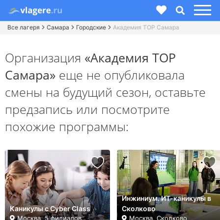
Все лагеря
Самара
Городские
Академия TOP Самара
Организация
«Академия TOP
Самара»
еще не опубликовала
смены на будущий сезон,
оставьте
предзапись или посмотрите
похожие программы:
Инжиниум. ИТ-каникулы в
Каникулы с Cyber Class
Сколково
Москва, 5 филиалов
Москва, Сколково