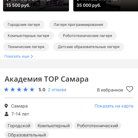
15 500 руб.
35 000 руб.
Городские лагеря
Лагеря программирования
Компьютерные лагеря
Робототехнические лагеря
Технические лагеря
Детские образовательные лагеря
Показать еще
Лагеря на лето
Лагеря в Самарской области
Лагеря в Самаре
Летние городские лагеря
Академия TOP Самара
Летние лагеря программирования
5.0
2 отзыва
В избранное
Летние компьютерные лагеря
Летние робототехнические лагеря
Самара
Показать на карте
Летние технические лагеря
7-14 лет
Летние образовательные лагеря
Городской
Компьютерный
Робототехнический
Образовательный