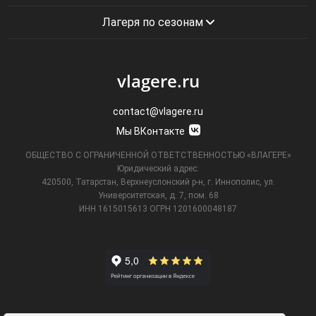
Лагеря по сезонам
vlagere.ru
contact@vlagere.ru
Мы ВКонтакте
ОБЩЕСТВО С ОГРАНИЧЕННОЙ ОТВЕТСТВЕННОСТЬЮ «ВЛАГЕРЕ»
Юридический адрес:
420500, Татарстан, Верхнеуслонский р-н, г. Иннополис, ул.
Университетская,
д. 7, пом. 68
ИНН 1615015613
ОГРН 1201600048187