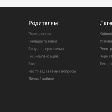
Родителям
Лаг
Поиск лагеря
Кабине
Горящие путевки
Услови
Бонусная программа
Реестр
Гос. компенсация
Нормат
Блог
Лиценз
Часто задаваемые вопросы
Личный кабинет