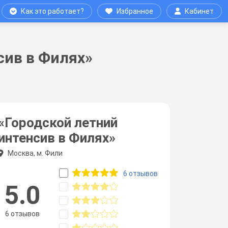
Как это работает?
Избранное
Кабинет
сив в Филях»
«Городской летний
интенсив в Филях»
Москва, м. Фили
6 отзывов
5.0
6 отзывов