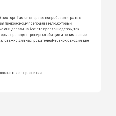
й восторг.Там он впервые попробовал играть в
аря прекрасному преподавателю,который
е они делали на Арт,это просто шедевры,так
которые проводят трениры,любящие и понимающие
маловажно для нас родителейРебенок отходил две
довольствие от развития