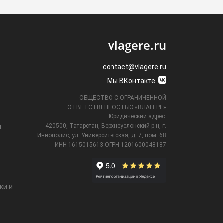
vlagere.ru
contact@vlagere.ru
Мы ВКонтакте
ОБЩЕСТВО С ОГРАНИЧЕННОЙ
ОТВЕТСТВЕННОСТЬЮ «ВЛАГЕРЕ»
Юридический адрес:
420500, Татарстан, Верхнеуслонский р-н, г.
и
Иннополис, ул. Университетская,
д. 7, пом. 68
ИНН 1615015613
ОГРН 1201600048187
ки и