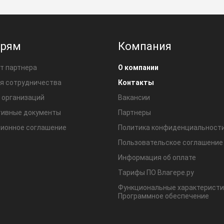
ерям
Компания
т партнера
О компании
я сотрудничества
Контакты
 организаций
Вакансии
ивные документы
Партнеры
ионное соглашение
Политика конфиденциальност
Пользовательское соглашение
Информация об оплате
Тарифы ПО Влагере.ру
Функциональные характеристи
Программное обеспечение