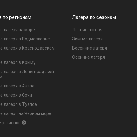
я по регионам
Лагеря по сезонам
е лагеря на море
Летние лагеря
е лагеря в Подмосковье
Зимние лагеря
е лагеря в Краснодарском
Весенние лагеря
Осенние лагеря
е лагеря в Крыму
е лагеря в Ленинградской
и
е лагеря в Анапе
е лагеря в Сочи
е лагеря в Туапсе
е лагеря на Черном море
 регионов