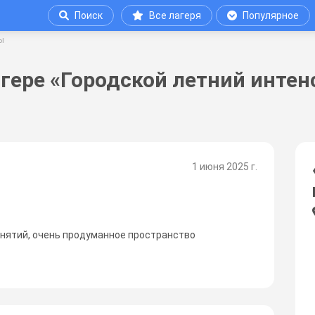
Поиск
Все лагеря
Популярное
ы
гере «Городской летний интен
1 июня 2025 г.
нятий, очень продуманное пространство