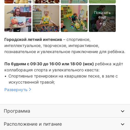
Городской летний интенсив
– спортивное,
интеллектуальное, творческое, интерактивное,
познавательное и увлекательное приключение для ребёнка.
По будням с 09:30 до 16:00 или 18:00 (мск)
ребёнка ждёт
коллаборация спорта и увлекательного квеста:
Спортивные тренировки на кварцевом песке, в зале с
искусственной травой;
Занятия по шахматам и уроки рисования;
Развернуть
Прогулки на свежем воздухе;
Вкусные горячие обеды.
Можно привести ребёнка заранее и оставить еще на
Программа
некоторое время после окончания программы. Он будет
под присмотром и в безопасности.
Расположение и питание