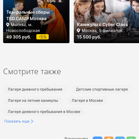
Театральные сборы
TSD.CAMP Москва
Каникулы с Cyber Class
Москва, м.
Новослободская
Москва, 5 филиалов
49 305 руб.
-5%
15 500 руб.
Смотрите также
Лагеря дневного пребывания
Детские спортивные лагеря
Лагеря на летние каникулы
Лагеря в Москве
Лагеря дневного пребывания в Москве
Показать еще
Спортивные лагеря в Москве
Летние лагеря в Москве
Летние городские лагеря
Летние спортивные лагеря
Расскажите