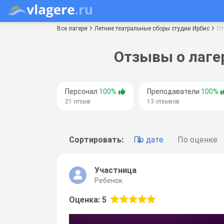
Все лагеря
Летние театральные сборы студии Ирбис
От
Отзывы о лаге
Персонал
100%
Преподаватели
100%
21 отзыв
13 отзывов
Сортировать:
По дате
По оценке
Участница
Ребенок
Оценка: 5