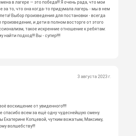
мена в лагере — это победа!!! Я очень рада, что мои
 за то, что она когда-то придумала лагерь - мы в нем
 лета! Выбор произведения для постановки - всегда
е произведение, и дети в полном восторге от этого
ссионализм, такое искренние отношение к ребятам:
айти подход!!! Вы - супер!!!!
3 августа 2023 г.
воё восхищение от увиденного!!!!
е спасибо всем за ещё одну чудеснейшую смену.
 Екатерине Копцевой, чутким вожатым, Максиму,
му волшебству!!!