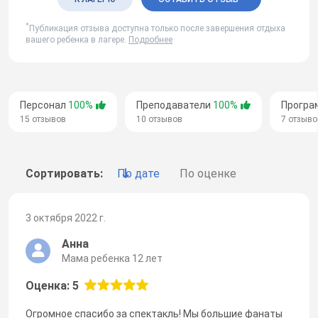
*
Публикация отзыва доступна только после завершения отдыха
вашего ребенка в лагере.
Подробнее
Персонал
100%
Преподаватели
100%
Програ
15 отзывов
10 отзывов
7 отзыво
Сортировать:
По дате
По оценке
3 октября 2022 г.
Анна
Мама ребенка 12 лет
Оценка: 5
Огромное спасибо за спектакль! Мы большие фанаты