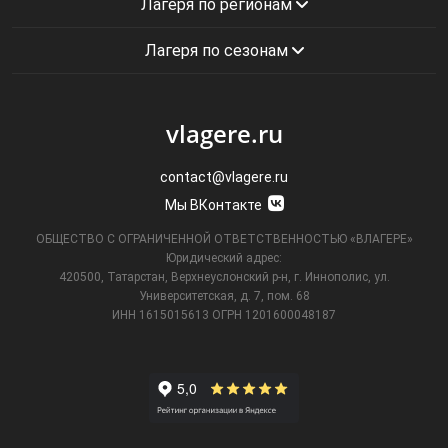
Лагеря по регионам
Лагеря по сезонам
vlagere.ru
contact@vlagere.ru
Мы ВКонтакте
ОБЩЕСТВО С ОГРАНИЧЕННОЙ ОТВЕТСТВЕННОСТЬЮ «ВЛАГЕРЕ»
Юридический адрес:
420500, Татарстан, Верхнеуслонский р-н, г. Иннополис, ул.
Университетская,
д. 7, пом. 68
ИНН 1615015613
ОГРН 1201600048187