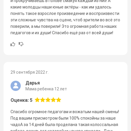
и прокручиваешь в голове смакуя каждый из них! А
какие молодцы наши юные актёры - как им удалось
понять такое взрослое произведение и воспроизвести
эти сложные чувства на сцене, чтоб зрители во всё это
поверили, а мы поверили! Это огромная работа наших
педагогов и их души! Спасибо ещё раз от всей души!
29 сентября 2022 г.
Дарья
Мама ребенка 12 лет
Оценка: 5
Спасибо огромное педагогам и вожатым нашей смены!
Под вашим присмотром были 100% спокойны за наше
чадоА за 14 дней была проделана такая колоссальная
работа, результат которой мы вчера увидели - Дочь