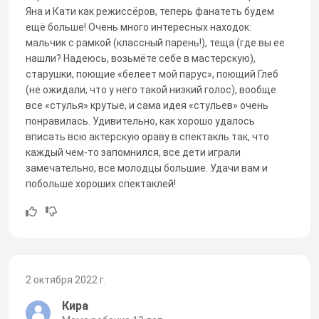
Яна и Кати как режиссёров, теперь фанатеть будем
ещё больше! Очень много интересных находок:
мальчик с рамкой (классный парень!), теща (где вы ее
нашли? Надеюсь, возьмёте себе в мастерскую),
старушки, поющие «белеет мой парус», поющий Глеб
(не ожидали, что у него такой низкий голос), вообще
все «стулья» крутые, и сама идея «стульев» очень
понравилась. Удивительно, как хорошо удалось
вписать всю актерскую ораву в спектакль так, что
каждый чем-то запомнился, все дети играли
замечательно, все молодцы большие. Удачи вам и
побольше хороших спектаклей!
2 октября 2022 г.
Кира