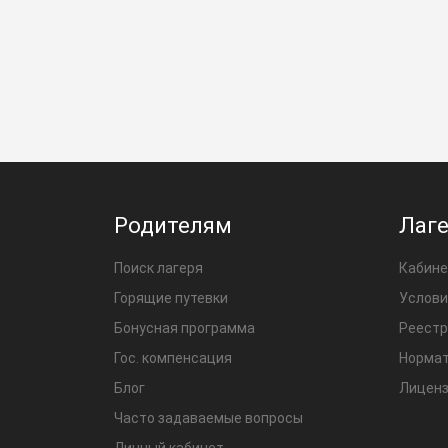
Родителям
Лаг
Поиск лагеря
Кабине
Горящие путевки
Услови
Бонусная программа
Реестр
Гос. компенсация
Нормат
Блог
Лиценз
Часто задаваемые вопросы
Личный кабинет