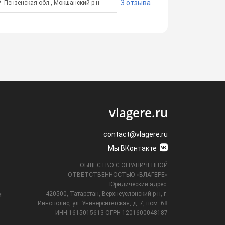
3 отзыва
Пензенская обл., Мокшанский р-н
vlagere.ru
contact@vlagere.ru
Мы ВКонтакте
ОБЩЕСТВО С ОГРАНИЧЕННОЙ
ОТВЕТСТВЕННОСТЬЮ «ВЛАГЕРЕ»
Юридический адрес:
420500, Татарстан, Верхнеуслонский р-н, г.
и
Иннополис, ул. Университетская,
д. 7, пом. 68
ИНН 1615015613
ОГРН 1201600048187