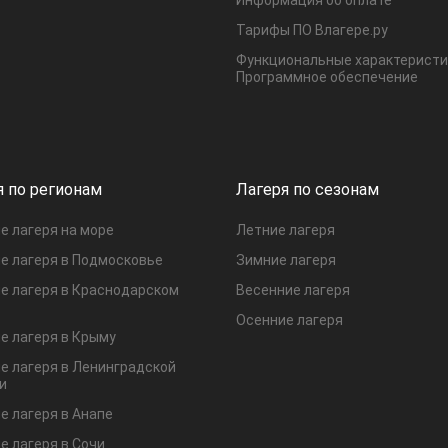
Тарифы ПО Влагере.ру
Функциональные характеристи
Программное обеспечение
я по регионам
Лагеря по сезонам
е лагеря на море
Летние лагеря
е лагеря в Подмосковье
Зимние лагеря
е лагеря в Краснодарском
Весенние лагеря
Осенние лагеря
е лагеря в Крыму
е лагеря в Ленинградской
и
е лагеря в Анапе
е лагеря в Сочи