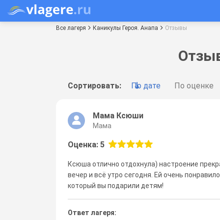
Все лагеря
Каникулы Героя. Анапа
Отзывы
Отзыв
Сортировать:
По дате
По оценке
Мама Ксюши
Мама
Оценка: 5
Ксюша отлично отдохнула) настроение прекра
вечер и всё утро сегодня. Ей очень понравил
который вы подарили детям!
Ответ лагеря: