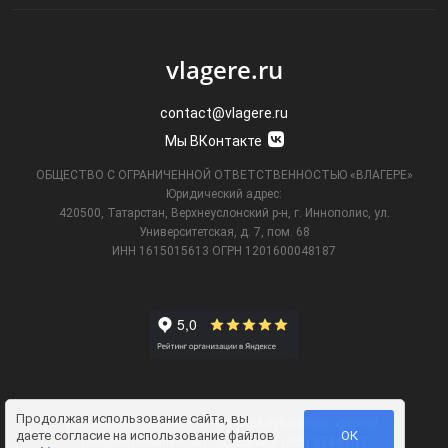
vlagere.ru
contact@vlagere.ru
Мы ВКонтакте
ОБЩЕСТВО С ОГРАНИЧЕННОЙ ОТВЕТСТВЕННОСТЬЮ «ВЛАГЕРЕ»
Юридический адрес:
420500, Татарстан, Верхнеуслонский р-н, г. Иннополис, ул.
Университетская,
д. 7, пом. 68
ИНН 1615015613
ОГРН 1201600048187
Продолжая использование сайта, вы
Информация на сайте не является публичной офертой.
даете
согласие на использование файлов
ОК
Телефон технической поддержки
8 (495) 374-61-17
.