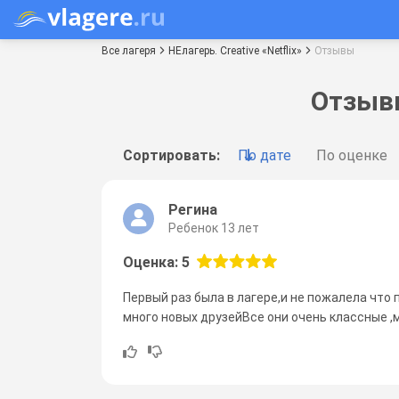
Все лагеря
НЕлагерь. Creative «Netflix»
Отзывы
Отзывы
Сортировать:
По дате
По оценке
Регина
Ребенок 13 лет
Оценка: 5
Первый раз была в лагере,и не пожалела что 
много новых друзейВсе они очень классные ,