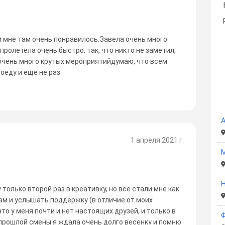
 и мне там очень понравилось.Завела очень много
ролетела очень быстро, так, что никто не заметил,
 очень много крутых мероприятийдумаю, что всем
оеду и еще не раз
А
1 апреля 2021 г.
М
Н
 только второй раз в креативку, но все стали мне как
м и услышать поддержку (в отличие от моих
то у меня почти и нет настоящих друзей, и только в
 прошлой смены я ждала очень долго весенку и помню