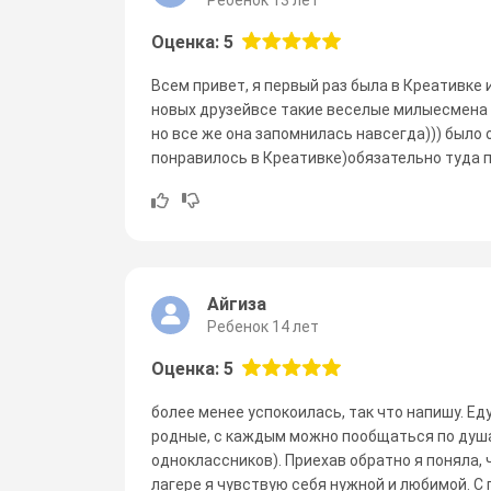
Оценка: 5
Всем привет, я первый раз была в Креативке
новых друзейвсе такие веселые милыесмена п
но все же она запомнилась навсегда))) было
понравилось в Креативке)обязательно туда п
Айгиза
Ребенок 14 лет
Оценка: 5
более менее успокоилась, так что напишу. Еду
родные, с каждым можно пообщаться по душа
одноклассников). Приехав обратно я поняла, ч
лагере я чувствую себя нужной и любимой. С