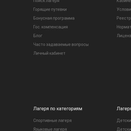
Поиск лагеря
Кабине
Горящие путевки
Услови
Бонусная программа
Реестр
Гос. компенсация
Нормат
Блог
Лиценз
Часто задаваемые вопросы
Личный кабинет
Лагеря по категориям
Лагер
Спортивные лагеря
Детски
Языковые лагеря
Детски