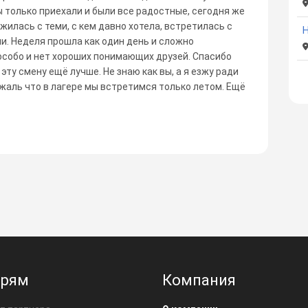
ы только приехали и были все радостные, сегодня же
ужилась с теми, с кем давно хотела, встретилась с
Н
и. Неделя прошла как один день и сложно
 особо и нет хороших понимающих друзей. Спасибо
 эту смену ещё лучше. Не знаю как вы, а я езжу ради
 жаль что в лагере мы встретимся только летом. Ещё
ерям
Компания