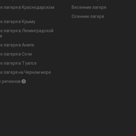
е лагеря в Краснодарском
Весенние лагеря
Осенние лагеря
е лагеря в Крыму
е лагеря в Ленинградской
и
е лагеря в Анапе
е лагеря в Сочи
е лагеря в Туапсе
е лагеря на Черном море
 регионов