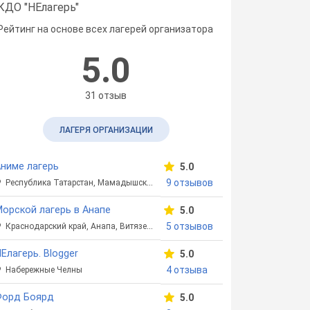
КДО "НЕлагерь"
Рейтинг на основе всех лагерей организатора
5.0
31 отзыв
ЛАГЕРЯ ОРГАНИЗАЦИИ
ниме лагерь
5.0
9 отзывов
Республика Татарстан, Мамадышский район
орской лагерь в Анапе
5.0
5 отзывов
Краснодарский край, Анапа, Витязево
Елагерь. Blogger
5.0
4 отзыва
Набережные Челны
Форд Боярд
5.0