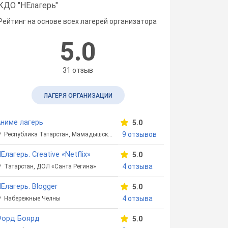
КДО "НЕлагерь"
Рейтинг на основе всех лагерей организатора
5.0
31 отзыв
ЛАГЕРЯ ОРГАНИЗАЦИИ
ниме лагерь
5.0
9 отзывов
Республика Татарстан, Мамадышский район
Елагерь. Creative «Netflix»
5.0
4 отзыва
Татарстан, ДОЛ «Санта Регина»
Елагерь. Blogger
5.0
4 отзыва
Набережные Челны
Форд Боярд
5.0