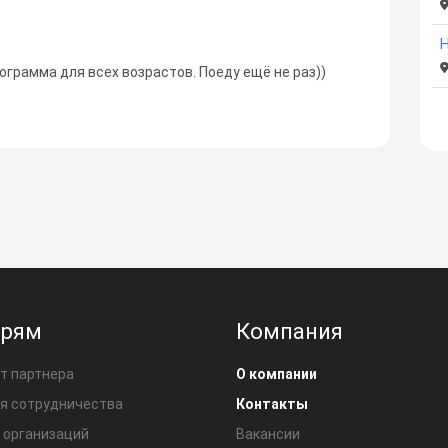
Н
грамма для всех возрастов. Поеду ещё не раз))
ерям
Компания
т партнера
О компании
я сотрудничества
Контакты
 организаций
Вакансии