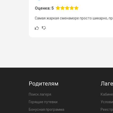
Оценка: 5
Самая жаркая сменаморе просто шикарно, про
Родителям
Лаг
Поиск лагеря
Кабине
Горящие путевки
Услови
Бонусная программа
Реестр