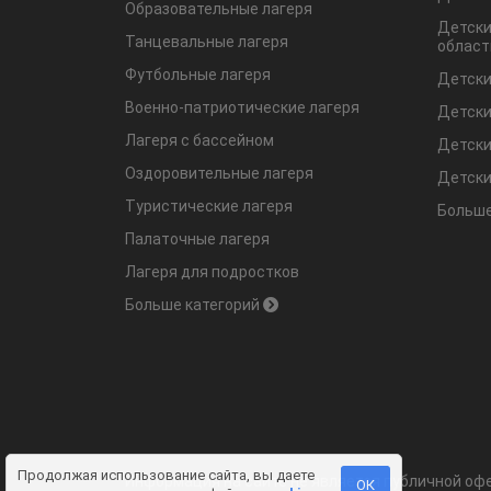
Образовательные лагеря
Детски
Танцевальные лагеря
област
Футбольные лагеря
Детски
Военно-патриотические лагеря
Детски
Лагеря с бассейном
Детски
Оздоровительные лагеря
Детски
Туристические лагеря
Больше
Палаточные лагеря
Лагеря для подростков
Больше категорий
Продолжая использование сайта, вы даете
Информация на сайте не является публичной офе
ОК