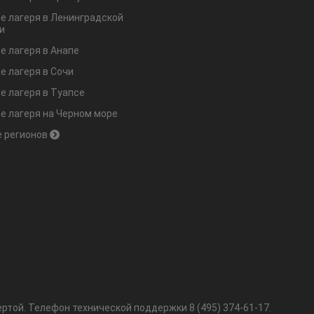
е лагеря в Ленинградской
и
е лагеря в Анапе
е лагеря в Сочи
е лагеря в Туапсе
е лагеря на Черном море
 регионов
ртой.
Телефон технической поддержки
8 (495) 374-61-17
.