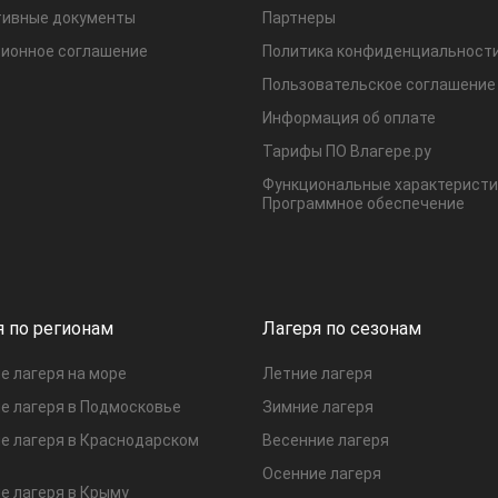
ивные документы
Партнеры
ионное соглашение
Политика конфиденциальност
Пользовательское соглашение
Информация об оплате
Тарифы ПО Влагере.ру
Функциональные характеристи
Программное обеспечение
я по регионам
Лагеря по сезонам
е лагеря на море
Летние лагеря
е лагеря в Подмосковье
Зимние лагеря
е лагеря в Краснодарском
Весенние лагеря
Осенние лагеря
е лагеря в Крыму