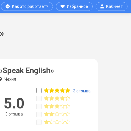
Как это работает?
Избранное
Кабинет
»
«Speak English»
Чехия
3 отзыва
5.0
3 отзыва