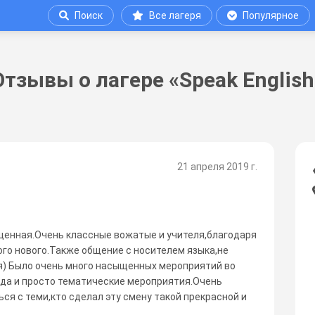
Поиск
Все лагеря
Популярное
Отзывы о лагере «Speak English
21 апреля 2019 г.
щенная.Очень классные вожатые и учителя,благодаря
ого нового.Также общение с носителем языка,не
мя) Было очень много насыщенных мероприятий во
да и просто тематические мероприятия.Очень
ся с теми,кто сделал эту смену такой прекрасной и