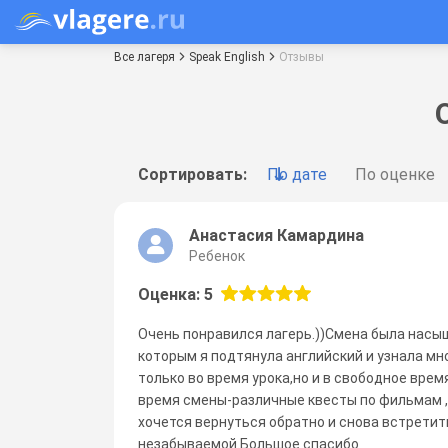
Все лагеря
Speak English
Отзывы
Сортировать:
По дате
По оценке
Анастасия Камардина
Ребенок
Оценка: 5
Очень понравился лагерь.))Смена была насы
которым я подтянула английский и узнала мн
только во время урока,но и в свободное вре
время смены-различные квесты по фильмам ,
хочется вернуться обратно и снова встретить
незабываемой.Большое спасибо