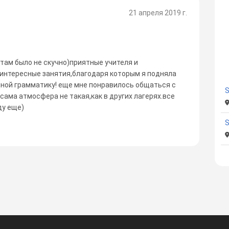
21 апреля 2019 г.
 там было не скучно)приятные учителя и
!интересные занятия,благодаря которым я подняла
мной грамматику! еще мне понравилось общаться с
S
сама атмосфера не такая,как в других лагерях.все
ду еще)
S