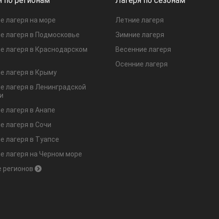
я по регионам
Лагеря по сезонам
е лагеря на море
Летние лагеря
е лагеря в Подмосковье
Зимние лагеря
е лагеря в Краснодарском
Весенние лагеря
Осенние лагеря
е лагеря в Крыму
е лагеря в Ленинградской
и
е лагеря в Анапе
е лагеря в Сочи
е лагеря в Туапсе
е лагеря на Черном море
 регионов