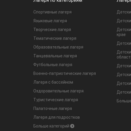
Лагеря по категориям
Лагер
Спортивные лагеря
Детски
Языковые лагеря
Детски
Творческие лагеря
Детски
крае
Тематические лагеря
Детски
Образовательные лагеря
Детски
Танцевальные лагеря
област
Футбольные лагеря
Детски
Военно-патриотические лагеря
Детски
Лагеря с бассейном
Детски
Оздоровительные лагеря
Детски
Туристические лагеря
Больше
Палаточные лагеря
Лагеря для подростков
Больше категорий