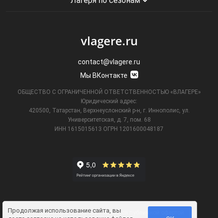
Лагеря по сезонам
vlagere.ru
contact@vlagere.ru
Мы ВКонтакте
ОБЩЕСТВО С ОГРАНИЧЕННОЙ ОТВЕТСТВЕННОСТЬЮ «ВЛАГЕРЕ»
Юридический адрес:
420500, Татарстан, Верхнеуслонский р-н, г. Иннополис, ул.
Университетская,
д. 7, пом. 68
ИНН 1615015613
ОГРН 1201600048187
Продолжая использование сайта, вы
Информация на сайте не является публичной офертой.