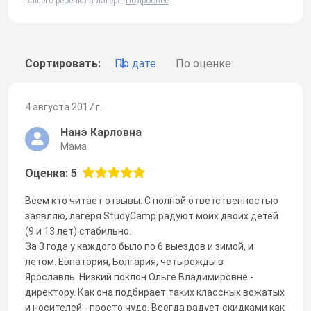
вашего ребенка в лагере.
Подробнее
Сортировать:
По дате
По оценке
4 августа 2017 г.
Нанэ Карловна
Мама
Оценка: 5
Всем кто читает отзывы. С полной ответственностью
заявляю, лагеря StudyCamp радуют моих двоих детей
(9 и 13 лет) стабильно.
За 3 года у каждого было по 6 выездов и зимой, и
летом. Евпатория, Болгария, четырежды в
Ярославль Низкий поклон Ольге Владимировне -
директору. Как она подбирает таких классных вожатых
и носителей - просто чудо. Всегда радует скидками как