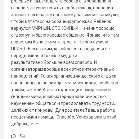
ролевые игры. Жаль, что собака его заболела. И
главное, не успев снять с себя рюкзак, попросил
записать его на эту программу на зимние каникулы,
чтобы кататься на собачьих упряжках. Ребёнок
вернулся МИРНЫЙ, СПОКОЙНЫЙ — значит хорошо
отдохнул, и было хорошее общение. Я знаю, что там
взрослым было с ним непросто. Но они сумели
ПРИНЯТЬ его таким, какой он есть, не давя и не
переделывая.Это было мудро и
результативно.Большое всем спасибо. И
организаторам вообще всех этих интерактивных
направлений. Такая организация детского отдыха
очень полезна нашим детям- москвичам, особенно
таким, как мой Ваня, страдающим ожирением и
гиподинамией, компьютерной зависимостью,
неумением общаться и преодолевать трудности,
далёких от природы. Для родителей ваша работа —
неоценимая помощь. Спасибо. Успехов вам в этой
добром деле.