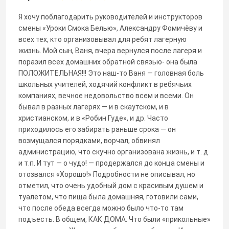
Я хочу поблагодарить руководителей и инструкторов
смены «Уроки Смока Белью», Александру Фомичёву и
всех тех, кто организовывал для ребят лагерную
жизнь. Мой сын, Ваня, вчера вернулся после лагеря и
поразил всех домашних обратной связью- она была
ПОЛОЖИТЕЛЬНАЯ!!! Это наш-то Ваня — головная боль
школьных учителей, ходячий конфликт в ребячьих
компаниях, вечное недовольство всем и всеми. Он
бывал в разных лагерях — и в скаутском, и в
христианском, и в «Робин Гуде», и др. Часто
приходилось его забирать раньше срока — он
возмущался порядками, ворчал, обвинял
администрацию, что скучно организована жизнь, и т. д
и т.п. И тут — о чудо! — продержался до конца смены и
отозвался «Хорошо!» Подробности не описывал, но
отметил, что очень удобный дом с красивым душем и
туалетом, что пища была домашняя, готовили сами,
что после обеда всегда можно было что-то там
подъесть. В общем, КАК ДОМА. Что были «прикольные»