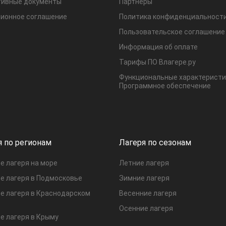
ивные документы
Партнеры
ионное соглашение
Политика конфиденциальност
Пользовательское соглашение
Информация об оплате
Тарифы ПО Влагере.ру
Функциональные характеристи
Программное обеспечение
я по регионам
Лагеря по сезонам
е лагеря на море
Летние лагеря
е лагеря в Подмосковье
Зимние лагеря
е лагеря в Краснодарском
Весенние лагеря
Осенние лагеря
е лагеря в Крыму