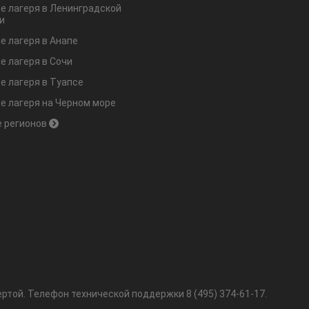
е лагеря в Ленинградской
и
е лагеря в Анапе
е лагеря в Сочи
е лагеря в Туапсе
е лагеря на Черном море
 регионов
ртой.
Телефон технической поддержки
8 (495) 374-61-17
.