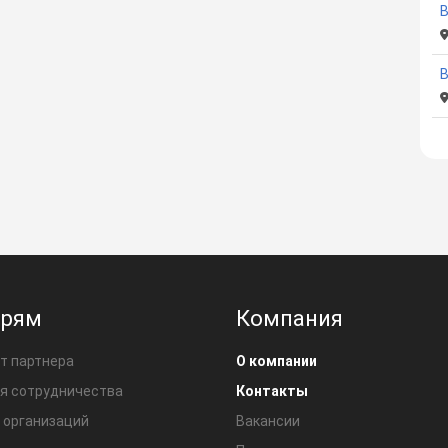
В
ерям
Компания
т партнера
О компании
я сотрудничества
Контакты
 организаций
Вакансии