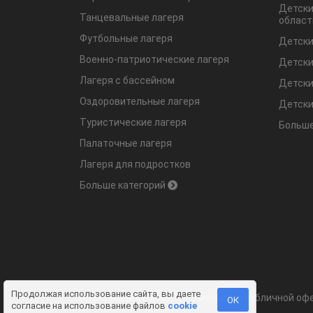
Детски
Танцевальные лагеря
област
Футбольные лагеря
Детски
Военно-патриотические лагеря
Детски
Лагеря с бассейном
Детски
Оздоровительные лагеря
Детски
Туристические лагеря
Больше
Палаточные лагеря
Лагеря для подростков
Больше категорий
Продолжая использование сайта, вы даете
Информация на сайте не является публичной офе
ОК
согласие на использование файлов
cookie