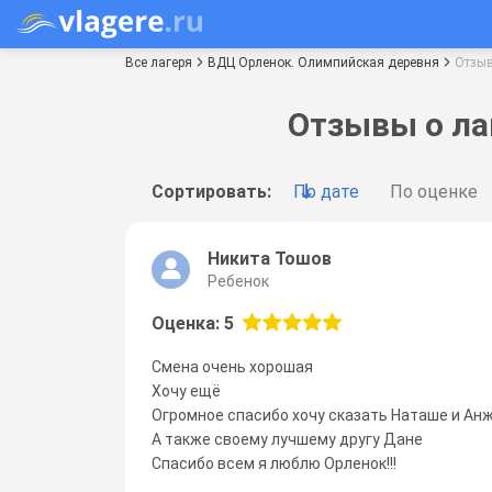
Все лагеря
ВДЦ Орленок. Олимпийская деревня
Отзы
Отзывы о ла
Сортировать:
По дате
По оценке
Никита Тошов
Ребенок
Оценка: 5
Смена очень хорошая
Хочу ещё
Огромное спасибо хочу сказать Наташе и Ан
А также своему лучшему другу Дане
Спасибо всем я люблю Орленок!!!