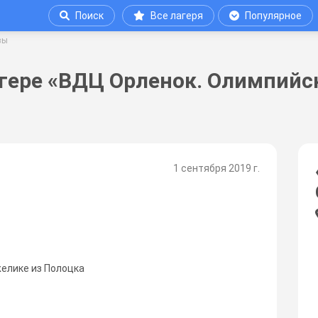
Поиск
Все лагеря
Популярное
вы
гере «ВДЦ Орленок. Олимпийс
1 сентября 2019 г.
желике из Полоцка