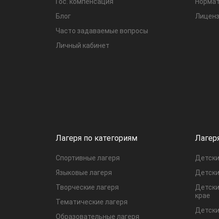
Гос. компенсация
Нормат
Блог
Лиценз
Часто задаваемые вопросы
Личный кабинет
Лагеря по категориям
Лагер
Спортивные лагеря
Детски
Языковые лагеря
Детски
Творческие лагеря
Детски
крае
Тематические лагеря
Детски
Образовательные лагеря