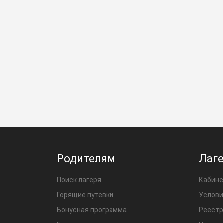
Родителям
Лаг
Поиск лагеря
Кабине
Горящие путевки
Услови
Бонусная программа
Реестр