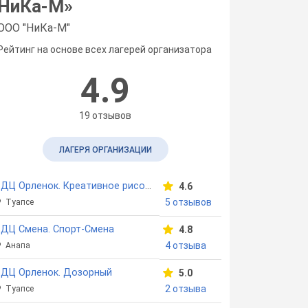
НиКа-М
»
ООО "НиКа-М"
Рейтинг на основе всех лагерей организатора
4.9
19 отзывов
ЛАГЕРЯ ОРГАНИЗАЦИИ
ВДЦ Орленок. Креативное рисование
4.6
5 отзывов
Туапсе
ДЦ Смена. Спорт-Смена
4.8
4 отзыва
Анапа
ВДЦ Орленок. Дозорный
5.0
2 отзыва
Туапсе