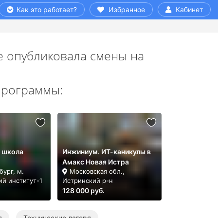
Как это работает?
Избранное
Кабинет
 опубликовала смены на
программы:
 школа
Инжиниум. ИТ-каникулы в
Амакс Новая Истра
ург, м.
Московская обл.,
ий институт-1
Истринский р-н
128 000 руб.
я
Технические лагеря