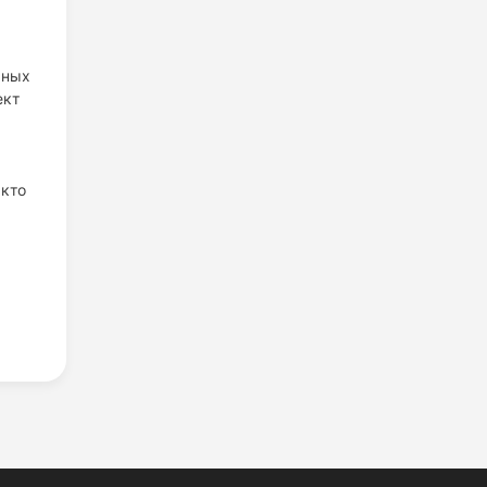
ьных
ект
 кто