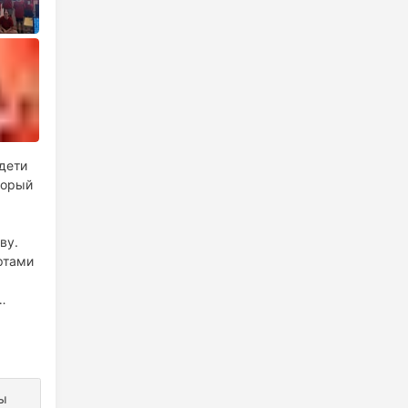
 дети
торый
тву.
ртами
ы