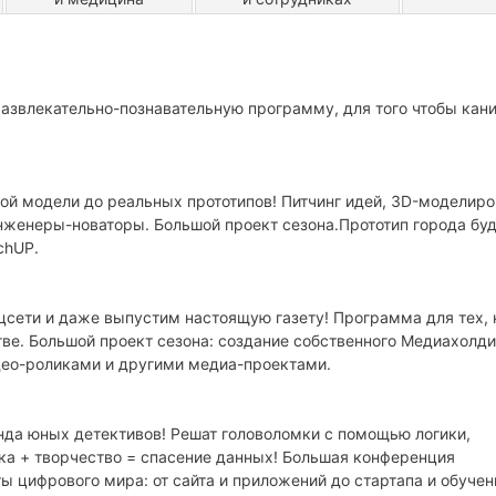
азвлекательно-познавательную программу, для того чтобы кан
ой модели до реальных прототипов! Питчинг идей, 3D-моделиро
женеры-новаторы. Большой проект сезона.Прототип города бу
chUP.
сети и даже выпустим настоящую газету! Программа для тех, 
ве. Большой проект сезона: создание собственного Медиахолди
део-роликами и другими медиа-проектами.
нда юных детективов! Решат головоломки с помощью логики,
ка + творчество = спасение данных! Большая конференция
ы цифрового мира: от сайта и приложений до стартапа и обучен