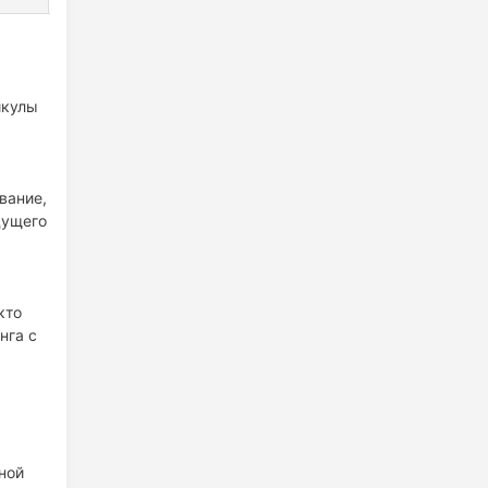
икулы
вание,
дущего
кто
нга с
ной