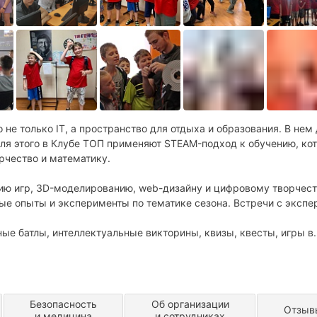
 не только IT, а пространство для отдыха и образования. В нем
Для этого в Клубе ТОП применяют STEAM-подход к обучению, ко
орчество и математику.
ию игр, 3D-моделированию, web-дизайну и цифровому творчес
ые опыты и эксперименты по тематике сезона. Встречи с экспе
ые батлы, интеллектуальные викторины, квизы, квесты, игры в
ыми друзьями.
ород, который ребенок презентует на большом показе.
я и общение с новыми друзьями.
Безопасность
Об организации
Отзыв
и медицина
и сотрудниках