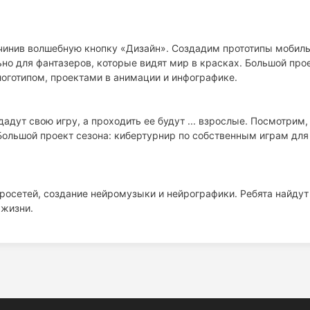
очинив волшебную кнопку «Дизайн». Создадим прототипы мобил
но для фантазеров, которые видят мир в красках. Большой про
логотипом, проектами в анимации и инфографике.
адут свою игру, а проходить ее будут ... взрослые. Посмотрим,
 Большой проект сезона: кибертурнир по собственным играм для
йросетей, создание нейромузыки и нейрографики. Ребята найдут
 жизни.