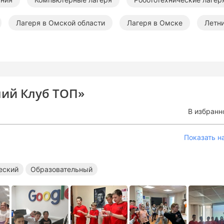
Лагеря в Омской области
Лагеря в Омске
Летни
 компьютерные лагеря
Летние робототехнические лагеря
ний Клуб ТОП»
В избранн
Показать н
еский
Образовательный