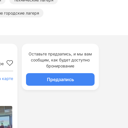
е городские лагеря
Летние технические лагеря
Оставьте предзапись, и мы вам
сообщим, как будет доступно
ое
бронирование
а карте
Предзапись