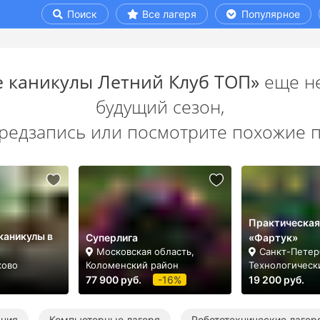
Поиск
Все лагеря
Популярное
е каникулы Летний Клуб ТОП»
еще не
будущий сезон,
предзапись или посмотрите похожие 
Практическая
каникулы в
Суперлига
«Фартук»
Московская область,
Санкт-Петерб
ково
Коломенский район
Технологическ
77 900 руб.
-16%
19 200 руб.
ания
Компьютерные лагеря
Робототехнические лагер