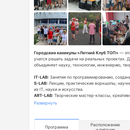
Городские каникулы «Летний Клуб ТОП»
— это
учатся решать задачи на реальных проектах. 
объединяет науку, технологии, инженерию, тв
IT-LAB:
Занятия по программированию, создан
S-LAB:
Лекции, практические воркшопы, научн
из IT, науки и искусства.
ART-LAB:
Творческие мастер-классы, креативн
перерывах между занятиями и общение с нов
Развернуть
Большой проект сезона:
игра, фильм или 3D-г
Активный отдых:
командные игры, развлечени
Расположение
Программа
и питание