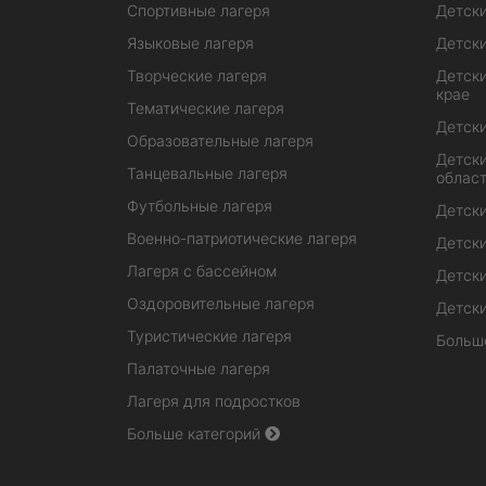
Спортивные лагеря
Детски
Языковые лагеря
Детски
Творческие лагеря
Детски
крае
Тематические лагеря
Детски
Образовательные лагеря
Детски
Танцевальные лагеря
облас
Футбольные лагеря
Детски
Военно-патриотические лагеря
Детски
Лагеря с бассейном
Детски
Оздоровительные лагеря
Детски
Туристические лагеря
Больш
Палаточные лагеря
Лагеря для подростков
Больше категорий