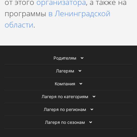
от этого
организатора
, а также на
программы
в Ленинградской
области
.
Родителям
Лагерям
Компания
Лагеря по категориям
Лагеря по регионам
Лагеря по сезонам