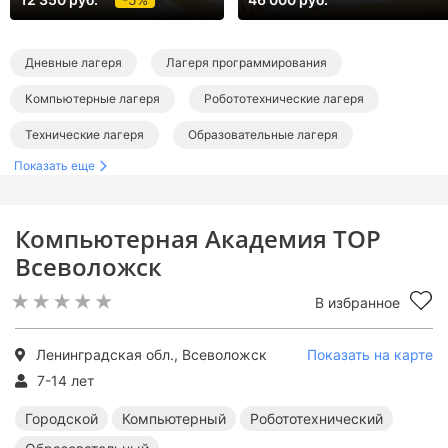
Дневные лагеря
Лагеря программирования
Компьютерные лагеря
Робототехнические лагеря
Технические лагеря
Образовательные лагеря
Показать еще
Лагеря в Ленинградской области
Городские лагеря в Ленинградской области
Компьютерная Академия ТОР
Лагеря программирования в Ленинградской области
Всеволожск
Компьютерные лагеря в Ленинградской области
В избранное
Робототехнические лагеря в Ленинградской области
Технические лагеря в Ленинградской области
Ленинградская обл., Всеволожск
Показать на карте
7-14 лет
Образовательные лагеря в Ленинградской области
Городской
Компьютерный
Робототехнический