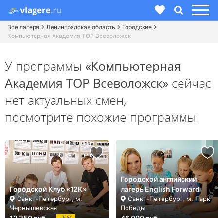
Все лагеря
Ленинградская область
Городские
Компьютерная Академия ТОР Всеволожск
У программы
«Компьютерная
Академия ТОР Всеволожск»
сейчас
нет актуальных смен,
посмотрите похожие программы
Городской английский
Городской Клуб «12К»
лагерь English Forward
Санкт-Петербург, м.
Санкт-Петербург, м. Парк
Чернышевская
Победы
12 350 руб.
-5%
46 000 руб.