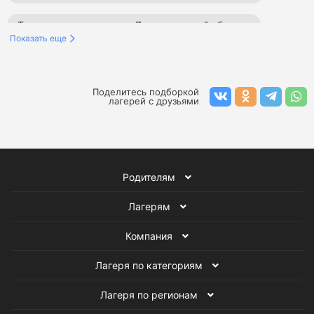
Танцевальные лагеря в Ленинградской области
Показать еще
Тематические лагеря в Ленинградской области
Художественные лагеря в Ленинградской области
Поделитесь подборкой
лагерей с друзьями
Английские лагеря в Ленинградской области
Спортивные лагеря в Ленинградской области
Родителям
Лагеря в Ленинградской области
Лагерям
Компьютерные лагеря
Все детские лагеря
Компания
Лагеря по категориям
Лагеря по регионам