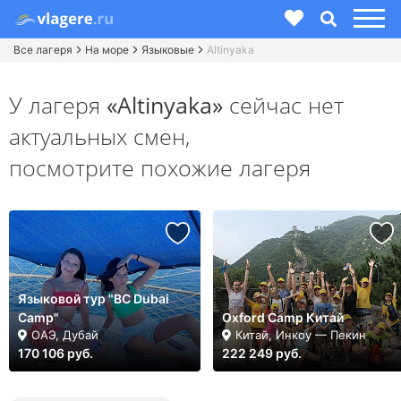
Все лагеря
На море
Языковые
Altinyaka
У лагеря
«Altinyaka»
сейчас нет
актуальных смен,
посмотрите похожие лагеря
Языковой тур "BC Dubai
Camp"
Oxford Camp Китай
ОАЭ, Дубай
Китай, Инкоу — Пекин
170 106 руб.
222 249 руб.