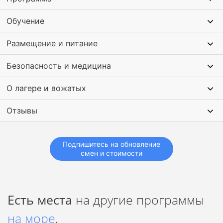
творческие и научные лаборатории, концертный зал на 200
человек, просторное кафе со специальным меню
Обучение
(трехразовое питание).
Размещение и питание
В нашем колледже работают лучшие преподаватели
региона, опытные воспитатели, первоклассные тренеры,
квалифицированные повара и водители.
Безопасность и медицина
О лагере и вожатых
Отзывы
Подпишитесь на обновление
смен и стоимости
Есть места
на другие программы
на море
.