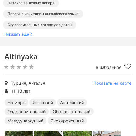
Детские языковые лагеря
Лагеря с изучением английского языка
Оздоровительные лагеря для детей
Показать еще
Образовательные лагеря для детей
Международные лагеря
Экскурсионные лагеря
Altinyaka
Лагеря в Турции
Зарубежные лагеря
В избранное
Языковые лагеря за границей
Английские лагеря за границей
Турция, Анталья
Показать на карте
Оздоровительные лагеря за границей
11-18 лет
Образовательные лагеря за границей
На море
Языковой
Английский
Оздоровительный
Образовательный
Международные лагеря за границей
Международный
Экскурсионный
Экскурсионные лагеря за границей