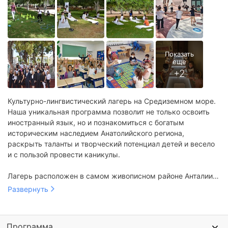
Культурно-лингвистический лагерь на Средиземном море.
Наша уникальная программа позволит не только освоить
иностранный язык, но и познакомиться с богатым
историческим наследием Анатолийского региона,
раскрыть таланты и творческий потенциал детей и весело
и с пользой провести каникулы.
Лагерь расположен в самом живописном районе Анталии -
в 500 метрах от Средиземного моря и с потрясающим
Развернуть
видом на Таврские горы. Новое здание колледжа
отличается богатой инфраструктурой и повышенной
безопасностью: спортивные площадки, библиотека,
Программа