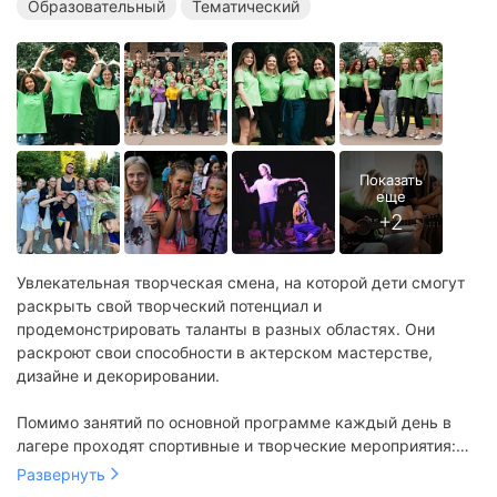
Образовательный
Тематический
Тематические лагеря в Краснодарском крае
Театральные лагеря в Сочи
Художественные лагеря в Сочи
Оздоровительные лагеря в Сочи
Творческие лагеря в Сочи
Спортивные лагеря в Сочи
Образовательные лагеря в Сочи
Тематические лагеря в Сочи
Театральные лагеря на море
Художественные лагеря на море
Оздоровительные лагеря на море
Увлекательная творческая смена, на которой дети смогут
раскрыть свой творческий потенциал и
Творческие лагеря на море
Спортивные лагеря на море
продемонстрировать таланты в разных областях. Они
раскроют свои способности в актерском мастерстве,
Образовательные лагеря на море
дизайне и декорировании.
Тематические лагеря на море
Помимо занятий по основной программе каждый день в
лагере проходят спортивные и творческие мероприятия:
зарядки, соревнования, спартакиады, конкурсы, концерты,
Развернуть
квизы, выступления, спектакли, игры и масса интересных,