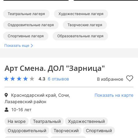
Театральные лагеря
Художественные лагеря
Оздоровительные лагеря
Творческие лагеря
Спортивные лагеря
Образовательные лагеря
Показать еще
Тематические лагеря
Лагеря в Краснодарском крае
Лагеря в Сочи
Лагеря на море
Арт Смена. ДОЛ "Зарница"
Лагеря на Черном море
Лагеря в Лазаревском
4.3
6 отзывов
В избранное
Театральные лагеря в Краснодарском крае
Художественные лагеря в Краснодарском крае
Краснодарский край, Сочи,
Показать на карте
Лазаревский район
Оздоровительные лагеря в Краснодарском крае
10-16 лет
Творческие лагеря в Краснодарском крае
На море
Театральный
Художественный
Спортивные лагеря в Краснодарском крае
Оздоровительный
Творческий
Спортивный
Образовательные лагеря в Краснодарском крае