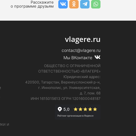
Расскажите
о программе друзьям
vlagere.ru
contact@vlagere.ru
Мы ВКонтакте
ОБЩЕСТВО С ОГРАНИЧЕННОЙ
ОТВЕТСТВЕННОСТЬЮ «ВЛАГЕРЕ»
Юридический адрес:
420500, Татарстан, Верхнеуслонский р-н,
и
г. Иннополис, ул. Университетская,
д. 7, пом. 68
е
ИНН 1615015613
ОГРН 1201600048187
ки и