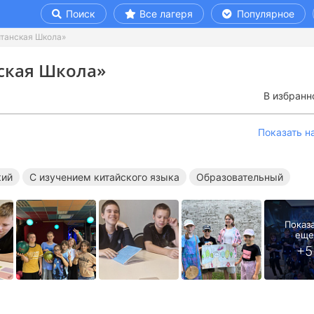
Поиск
Все лагеря
Популярное
итанская Школа»
ская Школа»
В избранн
Показать н
кий
С изучением китайского языка
Образовательный