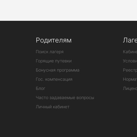
Родителям
Лаг
Поиск лагеря
Кабине
Горящие путевки
Услов
Бонусная программа
Реестр
Гос. компенсация
Норма
Блог
Лицен
Часто задаваемые вопросы
Личный кабинет