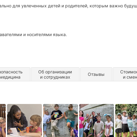
ециально для увлеченных детей и родителей, которым важно буду
авателями и носителями языка.
линг, лазертаг и прогулки каждый день.
дованное помещение.
зопасность
Об организации
Стоимо
 с Кремлем.
Отзывы
 медицина
и сотрудниках
и сме
постоянное присутствие взрослых).