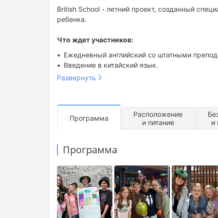
British School - летний проект, созданный сп
ребенка.
Что ждет участников:
Ежедневный английский со штатными препод
Введение в китайский язык.
Яркий умный досуг — квесты, викторины, боу
Развернуть
Здоровое питание в хорошем ресторане.
Территория без гаджетов.
Собственное просторное современное обору
Расположение
Бе
Топовая локация в самом центре Тулы рядом
Программа
и питание
и
Безопасное пространство (охрана, камеры, 
Программа