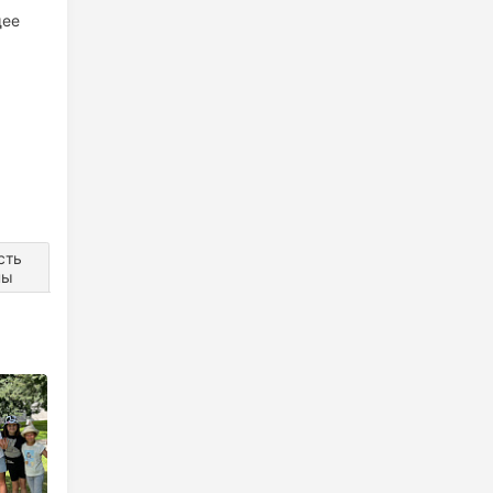
щее
сть
ны