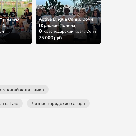
Active Lingua Camp. Сочи
 Премиум
(Красная Поляна)
обл.,
р-н
Краснодарский край, Сочи
75 000 руб.
ием китайского языка
ря в Туле
Летние городские лагеря
Летние образовательные лагеря