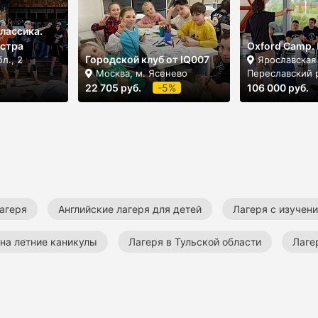
лассика.
Истра
Oxford Camp.
Городской клуб от IQ007
л., 2
Ярославская 
Москва, м. Ясенево
Переславский 
22 705 руб.
-5%
106 000 руб.
агеря
Английские лагеря для детей
Лагеря с изучен
 на летние каникулы
Лагеря в Тульской области
Лаге
ие лагеря
Летние лагеря с изучением китайского языка