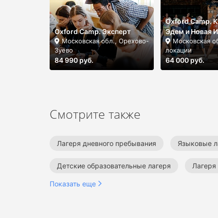
Oxford Camp. К
Oxford Camp. Эксперт
Эдем и Новая 
Московская обл., Орехово-
Московская об
Зуево
локации
84 990 руб.
64 000 руб.
Смотрите также
Лагеря дневного пребывания
Языковые л
Детские образовательные лагеря
Лагеря
Показать еще
Летние языковые лагеря
Летние английск