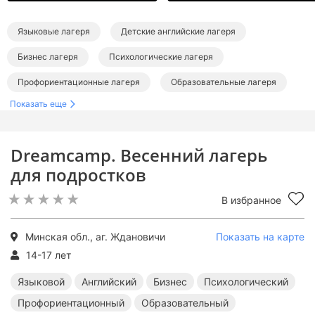
Языковые лагеря
Детские английские лагеря
Бизнес лагеря
Психологические лагеря
Профориентационные лагеря
Образовательные лагеря
Показать еще
Тематические лагеря
Лагеря в Беларуси
Лагеря за границей
Языковые лагеря за границей
Dreamcamp. Весенний лагерь
Английские лагеря за границей
Бизнес лагеря за границей
для подростков
Психологические лагеря за границей
В избранное
Профориентационные лагеря за границей
Образовательные лагеря за границей
Минская обл., аг. Ждановичи
Показать на карте
14-17 лет
Тематические лагеря за границей
Языковой
Английский
Бизнес
Психологический
Профориентационный
Образовательный