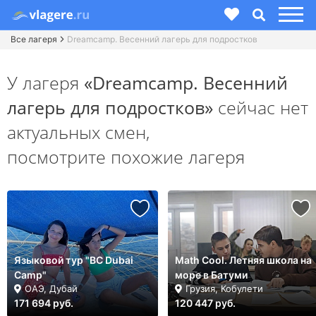
Все лагеря
Dreamcamp. Весенний лагерь для подростков
У лагеря
«Dreamcamp. Весенний
лагерь для подростков»
сейчас нет
актуальных смен,
посмотрите похожие лагеря
Языковой тур "BC Dubai
Math Cool. Летняя школа на
Camp"
море в Батуми
ОАЭ, Дубай
Грузия, Кобулети
171 694 руб.
120 447 руб.