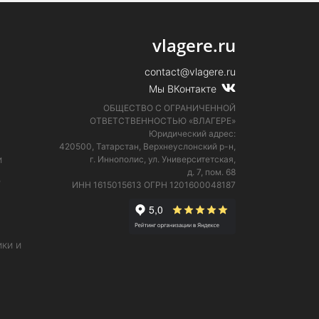
vlagere.ru
contact@vlagere.ru
Мы ВКонтакте
ОБЩЕСТВО С ОГРАНИЧЕННОЙ
ОТВЕТСТВЕННОСТЬЮ «ВЛАГЕРЕ»
Юридический адрес:
420500, Татарстан, Верхнеуслонский р-н,
и
г. Иннополис, ул. Университетская,
д. 7, пом. 68
е
ИНН 1615015613
ОГРН 1201600048187
ки и