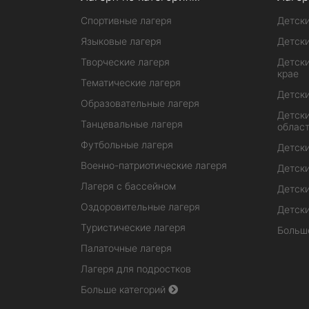
Спортивные лагеря
Детски
Языковые лагеря
Детски
Творческие лагеря
Детски
крае
Тематические лагеря
Детски
Образовательные лагеря
Детски
Танцевальные лагеря
облас
Футбольные лагеря
Детски
Военно-патриотические лагеря
Детски
Лагеря с бассейном
Детски
Оздоровительные лагеря
Детски
Туристические лагеря
Больш
Палаточные лагеря
Лагеря для подростков
Больше категорий