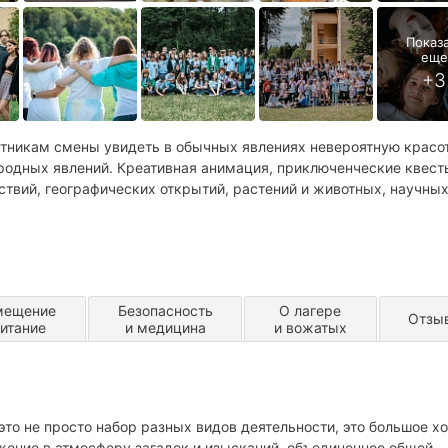
тникам смены увидеть в обычных явлениях невероятную красот
иродных явлений. Креативная анимация, приключенческие квест
твий, географических открытий, растений и животных, научны
мещение
Безопасность
О лагере
Отзы
питание
и медицина
и вожатых
это не просто набор разных видов деятельности, это большое х
жение в атмосферу загадок и изысканий, объединенное общей