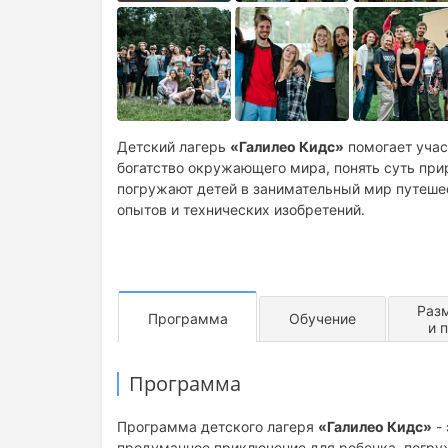
Детский лагерь
«Галилео Кидс»
помогает учас
богатство окружающего мира, понять суть пр
погружают детей в занимательный мир путешес
опытов и технических изобретений.
Раз
Программа
Обучение
и 
Программа
Программа детского лагеря
«Галилео Кидс»
- 
продуманное приключение для ребенка, погру