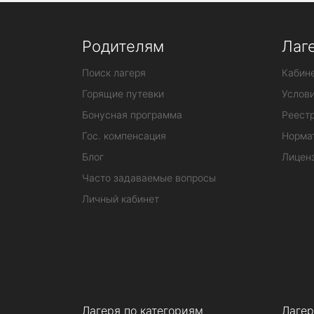
Родителям
Лаг
Поиск лагеря
Кабине
Горящие путевки
Услов
Бонусная программа
Реестр
Гос. компенсация
Норма
Блог
Лицен
Часто задаваемые вопросы
Личный кабинет
Лагеря по категориям
Лагер