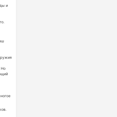
ды и
го.
аш
оружия
 Но
ющий
многое
ков.