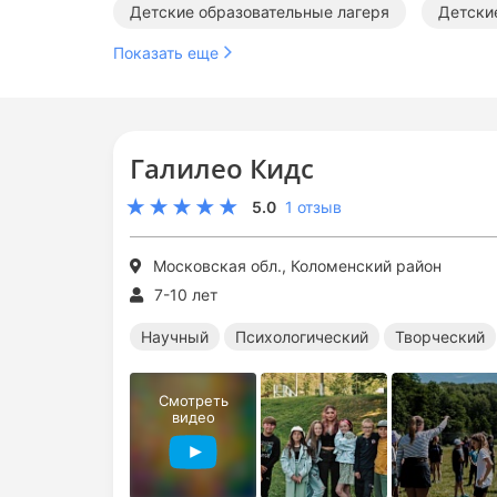
Детские образовательные лагеря
Детски
Показать еще
Научные лагеря в Подмосковье
Психолог
Спортивные лагеря в Подмосковье
Образ
Галилео Кидс
5.0
1 отзыв
Московская обл., Коломенский район
7-10 лет
Научный
Психологический
Творческий
Смотреть
видео