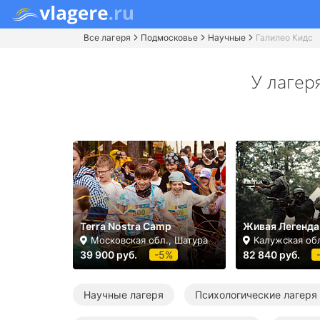
Все лагеря
Подмосковье
Научные
Галилео Кидс
У лагер
Terra Nostra Camp
Живая Легенда
Московская обл., Шатура
Калужская обл
39 900 руб.
-5%
82 840 руб.
Научные лагеря
Психологические лагеря