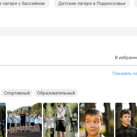
е лагеря с бассейном
Детские лагеря в Подмосковье
ические лагеря в Подмосковье
Творческие лагеря в Подм
овательные лагеря в Подмосковье
Лагеря с бассейном в
В избранн
Показать н
Спортивный
Образовательный