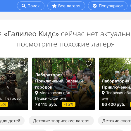
Поиск
Все лагеря
Популярное
я
«Галилео Кидс»
сейчас нет актуальн
посмотрите похожие лагеря
Лаборатория
Приключений. Зеленый
Лаборатория
городок
Приключений.
Московская обл.,
Тверская обл
., Петрово
Пушкинский р-н
р-н
-5%
78 115 руб.
-15%
66 400 руб.
 для детей
Детские творческие лагеря
Детские спор