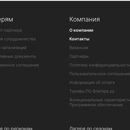
ерям
Компания
т партнера
О компании
ия сотрудничества
Контакты
 организаций
Вакансии
тивные документы
Партнеры
зионное соглашение
Политика конфиденциальност
Пользовательское соглашени
Информация об оплате
Тарифы ПО Влагере.ру
Функциональные характеристи
Программное обеспечение
я по регионам
Лагеря по сезонам