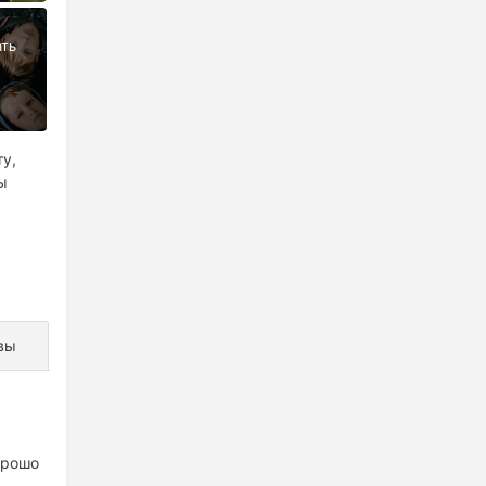
у,
ы
х
вы
орошо