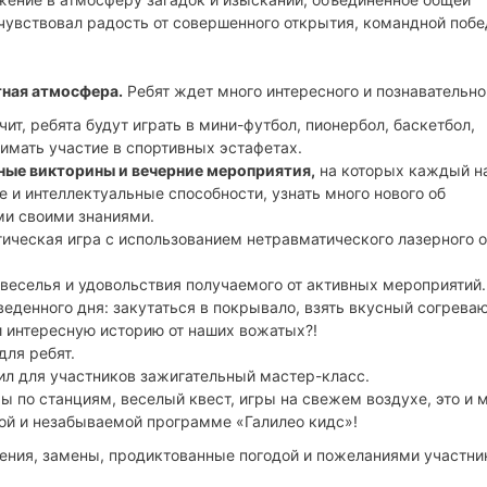
чувствовал радость от совершенного открытия, командной побе
тная атмосфера.
Ребят ждет много интересного и познавательно
чит, ребята будут играть в мини-футбол, пионербол, баскетбол,
нимать участие в спортивных эстафетах.
ные викторины и вечерние мероприятия,
на которых каждый н
 и интеллектуальные способности, узнать много нового об
ми своими знаниями.
гическая игра с использованием нетравматического лазерного 
 веселья и удовольствия получаемого от активных мероприятий.
веденного дня: закутаться в покрывало, взять вкусный согрева
и интересную историю от наших вожатых?!
для ребят.
ил для участников зажигательный мастер-класс.
ы по станциям, веселый квест, игры на свежем воздухе, это и 
ой и незабываемой программе «Галилео кидс»!
ния, замены, продиктованные погодой и пожеланиями участни