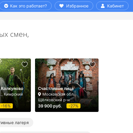
Как это работает?
Избранное
Кабинет
ых смен,
 Колкуново
Счастливые лица
., Кимрский
Московская обл.,
Щёлковский р-н
-16%
39 900 руб.
-27%
тивные лагеря