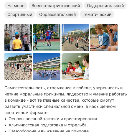
Военно-патриотические лагеря в Туапсе
На море
Военно-патриотический
Оздоровительный
Спортивный
Оздоровительные лагеря в Туапсе
Образовательный
Тематический
Спортивные лагеря в Туапсе
Образовательные лагеря в Туапсе
Тематические лагеря в Туапсе
Военно-патриотические лагеря на море
Оздоровительные лагеря на море
Спортивные лагеря на море
Самостоятельность, стремление к победе, уверенность и
Образовательные лагеря на море
четкие моральные принципы, лидерство и умение работать
Тематические лагеря на море
в команде - вот те главные качества, которые смогут
развить участники специальной смены в насыщенном
спортивном формате.
Основы военной тактики и ориентирования.
Альпинистская подготовка и стрельба.
Самооборона и выживание на природе.