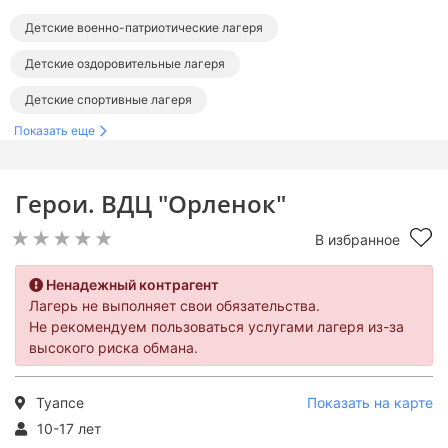
Детские военно-патриотические лагеря
Детские оздоровительные лагеря
Детские спортивные лагеря
Показать еще
Детские образовательные лагеря
Тематические детские лагеря
Герои. ВДЦ "Орленок"
Лагеря в Краснодарском крае
Детские лагеря в Туапсе
В избранное
Лагеря на море для детей
Детские лагеря на Черном море
Военно-патриотические лагеря в Краснодарском крае
Ненадежный контрагент
Лагерь не выполняет свои обязательства.
Оздоровительные лагеря в Краснодарском крае
Не рекомендуем пользоваться услугами лагеря из-за
высокого риска обмана.
Спортивные лагеря в Краснодарском крае
Образовательные лагеря в Краснодарском крае
Туапсе
Показать на карте
Тематические лагеря в Краснодарском крае
10-17 лет