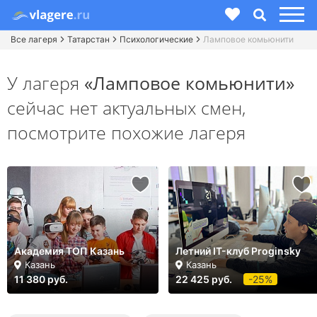
Все лагеря
Татарстан
Психологические
Ламповое комьюнити
У лагеря
«Ламповое комьюнити»
сейчас нет актуальных смен,
посмотрите похожие лагеря
Академия ТОП Казань
Летний IT-клуб Proginsky
Казань
Казань
11 380 руб.
22 425 руб.
-25%