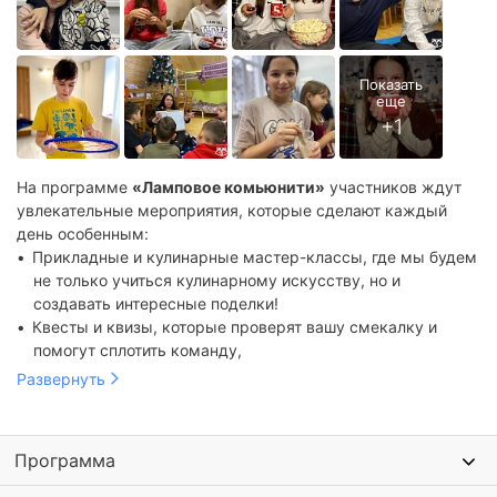
На программе
«Ламповое комьюнити»
участников ждут
увлекательные мероприятия, которые сделают каждый
день особенным:
Прикладные и кулинарные мастер-классы, где мы будем
не только учиться кулинарному искусству, но и
создавать интересные поделки!
Квесты и квизы, которые проверят вашу смекалку и
помогут сплотить команду,
Вечерние мероприятия с танцами, играми и сюрпризами,
Развернуть
которые подарят незабываемые впечатления,
Чилл-зона, где вы сможете отдохнуть, почитать книги или
пообщаться с новыми друзьями,
Программа
Тематическая фотосессия, чтобы запечатлеть волшебные
моменты, проведенные в лагере,