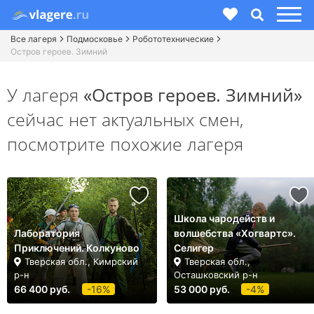
Все лагеря
Подмосковье
Робототехнические
Остров героев. Зимний
У лагеря
«Остров героев. Зимний»
сейчас нет актуальных смен,
посмотрите похожие лагеря
Школа чародейств и
Лаборатория
волшебства «Хогвартс».
Приключений. Колкуново
Селигер
Тверская обл., Кимрский
Тверская обл.,
р-н
Осташковский р-н
66 400 руб.
-16%
53 000 руб.
-4%