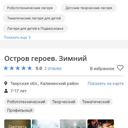
Робототехнические лагеря
Детские творческие лагеря
Тематические лагеря для детей
Лагеря для детей в Подмосковье
Показать еще
Лагеря в Тверской области
Робототехнические лагеря в Подмосковье
Остров героев. Зимний
Творческие лагеря в Подмосковье
5.0
2 отзыва
В избранное
Тематические лагеря в Подмосковье
Тверская обл., Калининский район
Показать на карте
7-17 лет
Робототехнический
Творческий
Тематический
Профильный
Смотреть