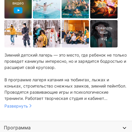
видео
Зимний детский лагерь — это место, где ребенок не только
проведет каникулы интересно, но и зарядится бодростью и
расширит свой кругозор.
В программе лагеря катания на тюбингах, лыжах и
коньках, строительство снежных замков, зимний пейнтбол.
Проводятся развивающие игры и психологические
тренинги. Работает творческая студия и кабинет
занимательных наук. Также на смене увлекательная
Развернуть
программа празднования Рождества.
Программа