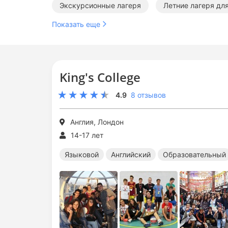
Экскурсионные лагеря
Летние лагеря дл
Показать еще
Английские лагеря за границей
Образоват
Экскурсионные лагеря за границей
Летни
King's College
Летние образовательные лагеря
Летние 
4.9
8 отзывов
Англия, Лондон
14-17 лет
Языковой
Английский
Образовательный