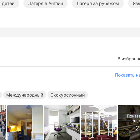
я детей
Лагеря в Англии
Лагеря за рубежом
Яз
ельные лагеря за границей
Международные лагеря за гр
е лагеря за границей
Летние языковые лагеря
Летни
международные лагеря
Летние экскурсионные лагеря
В избранн
Показать н
Международный
Экскурсионный