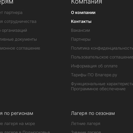
ерям
Компания
т партнера
О компании
ия сотрудничества
Контакты
 организаций
Вакансии
тивные документы
Партнеры
зионное соглашение
Политика конфиденциальност
Пользовательское соглашени
Информация об оплате
Тарифы ПО Влагере.ру
Функциональные характеристи
Программное обеспечение
я по регионам
Лагеря по сезонам
е лагеря на море
Летние лагеря
е лагеря в Подмосковье
Зимние лагеря