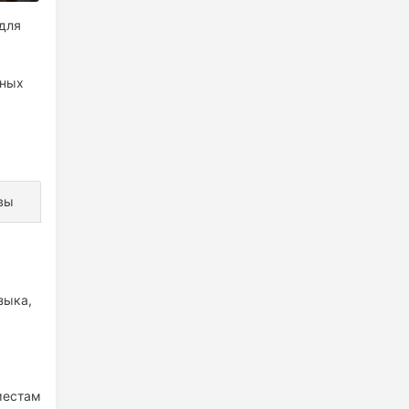
 для
дных
вы
зыка,
местам