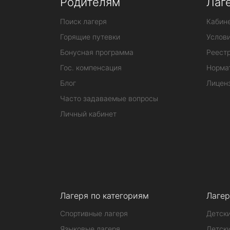
Родителям
Лаг
Поиск лагеря
Кабине
Горящие путевки
Услов
Бонусная программа
Реестр
Гос. компенсация
Норма
Блог
Лицен
Часто задаваемые вопросы
Личный кабинет
Лагеря по категориям
Лагер
Спортивные лагеря
Детски
Языковые лагеря
Детски