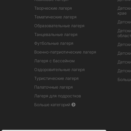
Творческие лагеря
Детски
крае
Тематические лагеря
Детски
Образовательные лагеря
Детски
Танцевальные лагеря
облас
Футбольные лагеря
Детски
Военно-патриотические лагеря
Детски
Лагеря с бассейном
Детски
Оздоровительные лагеря
Детски
Туристические лагеря
Больш
Палаточные лагеря
Лагеря для подростков
Больше категорий