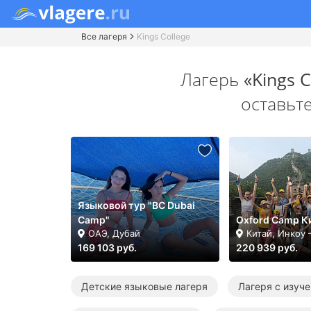
Все лагеря
Kings College
Лагерь
«Kings C
оставьт
Языковой тур "BC Dubai
Camp"
Oxford Camp К
ОАЭ, Дубай
Китай, Инкоу
169 103 руб.
220 939 руб.
Детские языковые лагеря
Лагеря с изуч