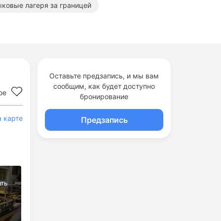
ыковые лагеря за границей
аницей
е английские лагеря
Оставьте предзапись, и мы вам
сообщим, как будет доступно
ое
бронирование
а карте
Предзапись