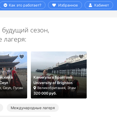
Как это работает?
Избранное
Кабинет
 будущий сезон,
 лагеря:
йский в
Каникулы в Брайтоне
/Сеул
University of Brighton
, Сеул, Пусан
Великобритания, Эгам
320 000 руб.
Международные лагеря