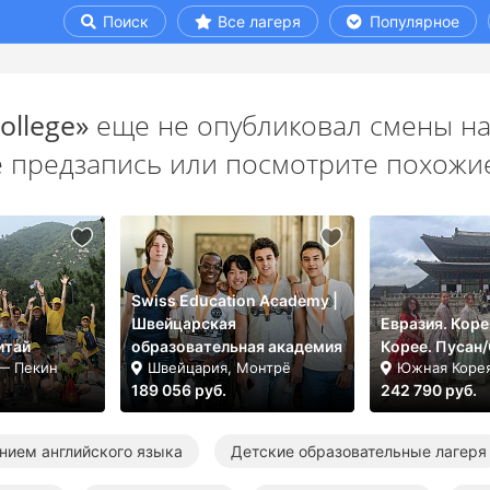
Поиск
Все лагеря
Популярное
ollege»
еще не опубликовал смены на
е предзапись или посмотрите похожие
Swiss Education Academy |
Швейцарская
Евразия. Коре
итай
образовательная академия
Корее. Пусан
 — Пекин
Швейцария, Монтрё
Южная Корея
189 056 руб.
242 790 руб.
ением английского языка
Детские образовательные лагеря