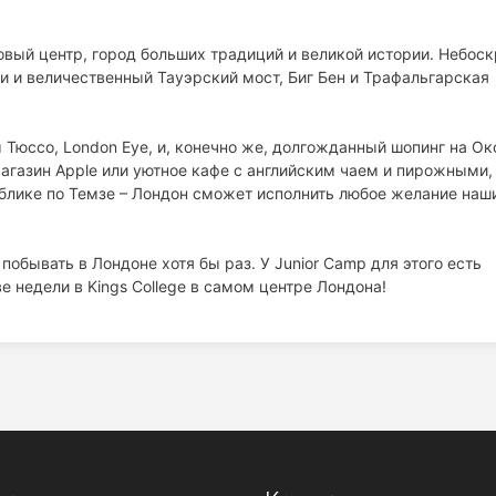
овый центр, город больших традиций и великой истории. Небос
ли и величественный Тауэрский мост, Биг Бен и Трафальгарская
м Тюссо, London Eye, и, конечно же, долгожданный шопинг на О
магазин Apple или уютное кафе с английским чаем и пирожными,
аблике по Темзе – Лондон сможет исполнить любое желание наш
 побывать в Лондоне хотя бы раз. У Junior Camp для этого есть
 недели в Kings College в самом центре Лондона!