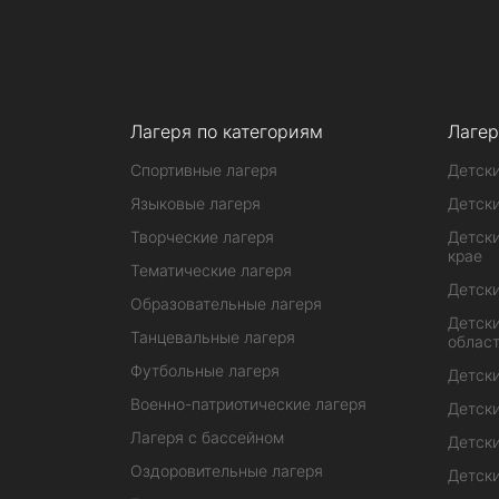
Лагеря по категориям
Лагер
Спортивные лагеря
Детски
Языковые лагеря
Детски
Творческие лагеря
Детски
крае
Тематические лагеря
Детски
Образовательные лагеря
Детски
Танцевальные лагеря
облас
Футбольные лагеря
Детски
Военно-патриотические лагеря
Детски
Лагеря с бассейном
Детски
Оздоровительные лагеря
Детски