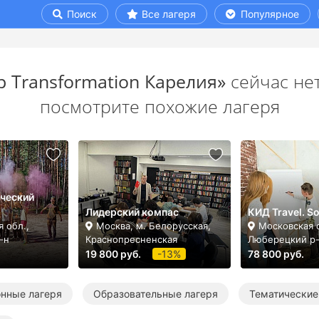
Поиск
Все лагеря
Популярное
p Transformation Карелия»
сейчас нет
посмотрите похожие лагеря
ический
Лидерский компас
КИД Travel. So
 обл.,
Москва, м. Белорусская,
Московская о
-н
Краснопресненская
Люберецкий р
19 800 руб.
-13%
78 800 руб.
нные лагеря
Образовательные лагеря
Тематические