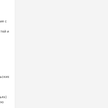
ия с
тей и
льских
ьях)
ую