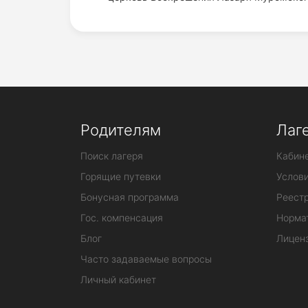
Родителям
Лаг
Поиск лагеря
Кабине
Горящие путевки
Услов
Бонусная программа
Реестр
Гос. компенсация
Норма
Блог
Лицен
Часто задаваемые вопросы
Личный кабинет