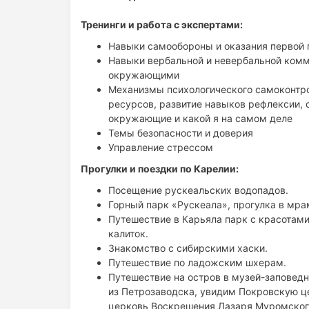
Итог большой работы с погружением на интен
Тренинги и работа с экспертами:
уверенность в себе
Навыки самообороны и оказания первой
понимание своей индивидуальной цели, четк
Навыки вербальной и невербальной комм
Миссия
окружающими
Level Up Transformation
— обеспечить 
Механизмы психологического самоконтро
ресурсов, развитие навыков рефлексии, 
окружающие и какой я на самом деле
Темы безопасности и доверия
Управление стрессом
Прогулки и поездки по Карелии:
Посещение рускеальских водопадов.
Горный парк «Рускеала», прогулка в мра
Путешествие в Карьяла парк с красотам
калиток.
Знакомство с сибирскими хаски.
Путешествие по ладожским шхерам.
Путешествие на остров в музей-заповедн
из Петрозаводска, увидим Покровскую ц
церковь Воскрешения Лазаря Муромского