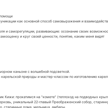
сиве:
 помощи
ий пошаговый план по ее достижению, желание "свернуть горы".
уникации как основной способ самовыражения и взаимодейств
успешность, сохранив личность!
ля и саморегуляции, развивающие: осознание своих возможнос
самооценку и круг своей ценности, понятие, каким меня видят
морном каньоне с волшебной подсветкой.
и карельской природы и мастер-классом по изготовлению каре
ик Кижи: прокатимся на "комете" (теплоход на подводных крыл
ерковь, уникальный 22-главый Преображенский собор, старинн
, старинные дома, мельница, амбары.