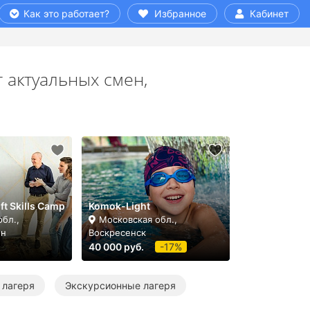
Как это работает?
Избранное
Кабинет
 актуальных смен,
ft Skills Camp
Komok-Light
бл.,
Московская обл.,
-н
Воскресенск
40 000 руб.
-17%
 лагеря
Экскурсионные лагеря