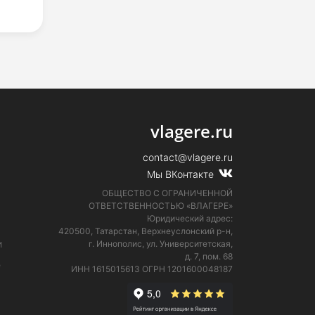
vlagere.ru
contact@vlagere.ru
Мы ВКонтакте
ОБЩЕСТВО С ОГРАНИЧЕННОЙ
ОТВЕТСТВЕННОСТЬЮ «ВЛАГЕРЕ»
Юридический адрес:
420500, Татарстан, Верхнеуслонский р-н,
и
г. Иннополис, ул. Университетская,
д. 7, пом. 68
е
ИНН 1615015613
ОГРН 1201600048187