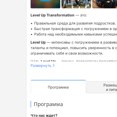
Level Up Transformation
— это:
Правильная среда для развития подростков.
Быстрая трансформация с погружением в о
Работа над необходимыми навыками успешн
Level Up
— интенсивы с погружением в развива
таланты и потенциал, повысить уверенность в с
ограничивать себя и свои возможности.
Цель
Level Up
— помочь подросткам посмотреть
Развернуть
попрактиковать, осознать степень своей ответ
Задачи подросткового возраста:
таланты и способности, яркую уникальную инд
найти свою "стаю", быть принятым общество
правильные ориентиры. Нам важно не напугать
найти свою большую идею и понять вектор "к
подстраиваться, а показать, как этот мир подс
Размещ
Программа
сохранить свое физическое и ментальное зд
и пит
организме.
Задачи родителей:
Программа
сохранить доверительное общение;
Что нас ждет?
помочь с правильной средой развития.