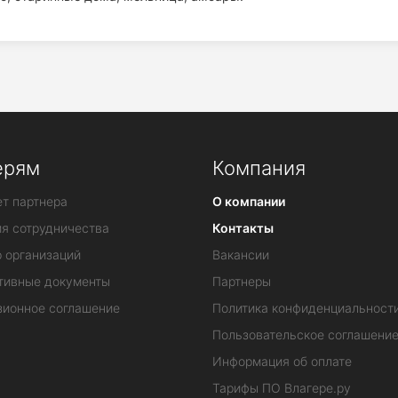
ерям
Компания
т партнера
О компании
ия сотрудничества
Контакты
 организаций
Вакансии
тивные документы
Партнеры
зионное соглашение
Политика конфиденциальност
Пользовательское соглашени
Информация об оплате
Тарифы ПО Влагере.ру