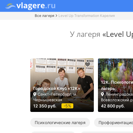
Все лагеря
Level Up Transformation Карелия
У лагеря
«Level U
12К. Психолог
Городской Клуб «12К»
лагерь
Санкт-Петербург, м.
Ленинградская
Чернышевская
Всеволожский р
12 350 руб.
-5%
42 800 руб.
Психологические лагеря
Профориентацио