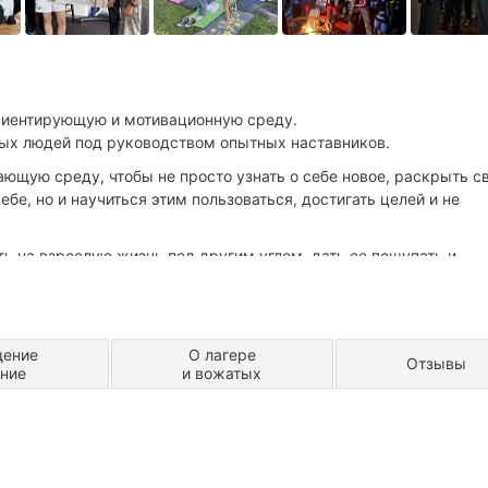
риентирующую и мотивационную среду.
ых людей под руководством опытных наставников.
ющую среду, чтобы не просто узнать о себе новое, раскрыть с
ебе, но и научиться этим пользоваться, достигать целей и не
 на взрослую жизнь под другим углом, дать ее пощупать и
ственности за свою жизнь, почувствовать уверенность, осознать
ивидуальность, понять свой собственный нужный вектор и пока
м;
 сложностью и опасностью мира и не научить, как под него
уда я живу";
троить под себя.
ение
О лагере
Отзывы
оровье, уметь грамотно пользоваться и управлять всеми процес
ание
и вожатых