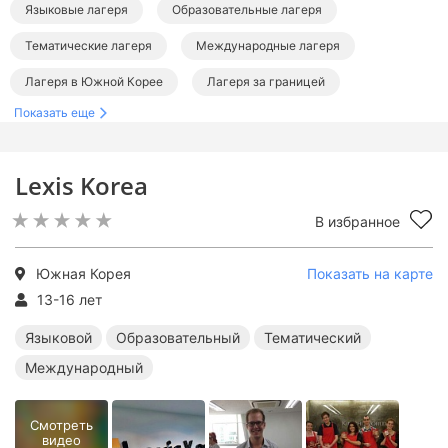
Языковые лагеря
Образовательные лагеря
Тематические лагеря
Международные лагеря
Лагеря в Южной Корее
Лагеря за границей
Показать еще
Языковые лагеря за границей
Образовательные лагеря за границей
Lexis Korea
Тематические лагеря за границей
В избранное
Международные лагеря за границей
Южная Корея
Показать на карте
13-16 лет
Языковой
Образовательный
Тематический
Международный
Смотреть
видео