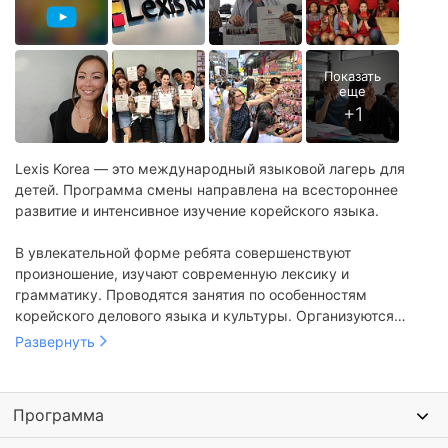
Lexis Korea — это международный языковой лагерь для
детей. Программа смены направлена на всестороннее
развитие и интенсивное изучение корейского языка.
В увлекательной форме ребята совершенствуют
произношение, изучают современную лексику и
грамматику. Проводятся занятия по особенностям
корейского делового языка и культуры. Организуются
экскурсии к историческим объектам страны, творческие
Развернуть
игры и развлекательные шоу.
Программа