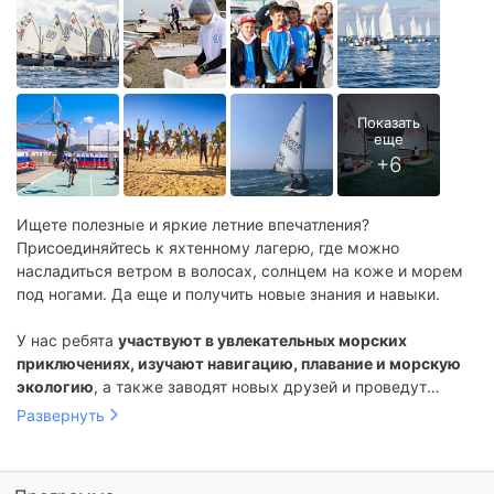
Образовательные лагеря в Анапе
Лагеря с бассейном в Анапе
Языковые лагеря на море
Английские лагеря на море
Спортивные лагеря на море
Образовательные лагеря на море
Лагеря с бассейном на море
Ищете полезные и яркие летние впечатления?
Присоединяйтесь к яхтенному лагерю, где можно
насладиться ветром в волосах, солнцем на коже и морем
под ногами. Да еще и получить новые знания и навыки.
У нас ребята
участвуют в увлекательных морских
приключениях, изучают навигацию, плавание и морскую
экологию
, а также заводят новых друзей и проведут
незабываемое лето на волне эмоций. Поднимите паруса к
Развернуть
новым приключениям вместе с нами!