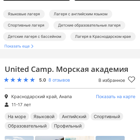
Языковые лагеря
Лагеря с английским языком
Спортивные лагеря
Детские образовательные лагеря
Детские лагеря с бассейном
Лагеря в Краснодарском крае
Показать еще
Детские лагеря в Анапе
Лагеря в Сукко
Детские лагеря на море
Детские лагеря на Черном море
United Camp. Морская академия
Языковые лагеря в Краснодарском крае
5.0
8 отзывов
В избранное
Английские лагеря в Краснодарском крае
Спортивные лагеря в Краснодарском крае
Краснодарский край, Анапа
Показать на карте
Образовательные лагеря в Краснодарском крае
11-17 лет
Лагеря с бассейном в Краснодарском крае
На море
Языковой
Английский
Спортивный
Образовательный
Профильный
Языковые лагеря в Анапе
Английские лагеря в Анапе
Спортивные лагеря в Анапе