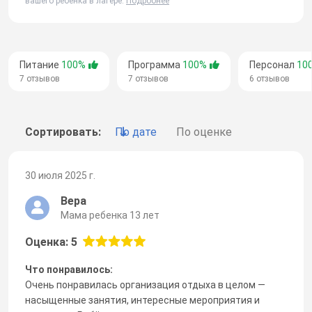
вашего ребенка в лагере.
Подробнее
Питание
100%
Программа
100%
Персонал
10
7 отзывов
7 отзывов
6 отзывов
Сортировать:
По дате
По оценке
30 июля 2025 г.
Вера
Мама ребенка 13 лет
Оценка: 5
Что понравилось:
Очень понравилась организация отдыха в целом —
насыщенные занятия, интересные мероприятия и