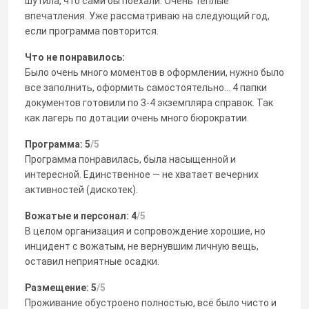
шутила, что сами бы поехали. Очень теплые
впечатления. Уже рассматриваю на следующий год,
если программа повторится.
Что не понравилось:
Было очень много моментов в оформлении, нужно было
все заполнить, оформить самостоятельно... 4 папки
документов готовили по 3-4 экземпляра справок. Так
как лагерь по дотации очень много бюрократии.
Программа: 5
/5
Программа понравилась, была насыщенной и
интересной. Единственное — не хватает вечерних
активностей (дискотек).
Вожатые и персонал: 4
/5
В целом организация и сопровождение хорошие, но
инцидент с вожатым, не вернувшим личную вещь,
оставил неприятные осадки.
Размещение: 5
/5
Проживание обустроено полностью, всё было чисто и