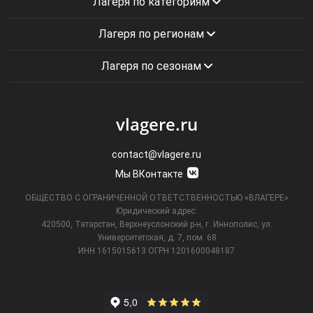
Лагеря по категориям
Лагеря по регионам
Лагеря по сезонам
vlagere.ru
contact@vlagere.ru
Мы ВКонтакте
ОБЩЕСТВО С ОГРАНИЧЕННОЙ ОТВЕТСТВЕННОСТЬЮ «ВЛАГЕРЕ»
Юридический адрес:
420500, Татарстан, Верхнеуслонский р-н, г. Иннополис, ул.
Университетская,
д. 7, пом. 68
ИНН 1615015613
ОГРН 1201600048187