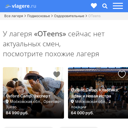
Все лагеря
Подмосковье
Оздоровительные
OTeens
У лагеря
«OTeens»
сейчас нет
актуальных смен,
посмотрите похожие лагеря
Oxford Camp. Классика.
Oxford Camp. Эксперт
Эдем и Новая Истра
Московская обл., Орехово-
Московская обл., 2
Зуево
локации
84 990 руб.
64 000 руб.