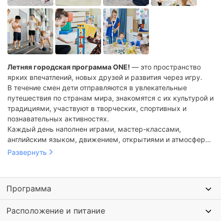
Летняя городская программа ONE!
— это пространство
ярких впечатлений, новых друзей и развития через игру.
В течение смен дети отправляются в увлекательные
путешествия по странам мира, знакомятся с их культурой и
традициями, участвуют в творческих, спортивных и
познавательных активностях.
Каждый день наполнен играми, мастер-классами,
английским языком, движением, открытиями и атмосферой
настоящего летнего приключения.
Развернуть
Летняя программа помогает ребёнку раскрыть
любознательность, уверенность в себе, навыки общения и
Программа
командной работы в безопасной и поддерживающей среде
сети премиальных частных детских садов
ONE!
Расположение и питание
International School
.