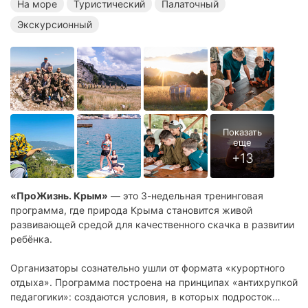
На море
Туристический
Палаточный
Летние палаточные лагеря
Летние экскурсионные лагеря
Экскурсионный
«ПроЖизнь. Крым»
— это 3-недельная тренинговая
программа, где природа Крыма становится живой
развивающей средой для качественного скачка в развитии
ребёнка.
Организаторы сознательно ушли от формата «курортного
отдыха». Программа построена на принципах «антихрупкой
педагогики»: создаются условия, в которых подросток