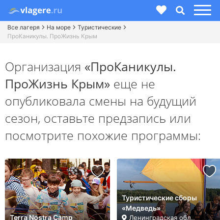
Все лагеря
На море
Туристические
ПроКаникулы. ПроЖизнь Крым
Организация
«ПроКаникулы.
ПроЖизнь Крым»
еще не
опубликовала смены на будущий
сезон,
оставьте предзапись или
посмотрите похожие программы:
Туристические сборы
«Медведь»
Terra Nostra Camp
Ленинградская обл.,