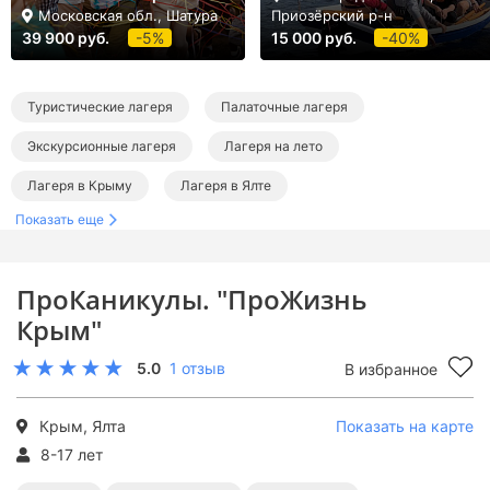
Московская обл., Шатура
Приозёрский р-н
39 900 руб.
-5%
15 000 руб.
-40%
Туристические лагеря
Палаточные лагеря
Экскурсионные лагеря
Лагеря на лето
Лагеря в Крыму
Лагеря в Ялте
Показать еще
Детские лагеря на море
Детские лагеря на Черном море
Туристические лагеря в Крыму
ПроКаникулы. "ПроЖизнь
Палаточные лагеря в Крыму
Крым"
Экскурсионные лагеря в Крыму
5.0
1 отзыв
В избранное
Туристические лагеря на море
Палаточные лагеря на море
Экскурсионные лагеря на море
Летние лагеря в Крыму
Крым, Ялта
Показать на карте
8-17 лет
Летние лагеря на море
Летние туристические лагеря