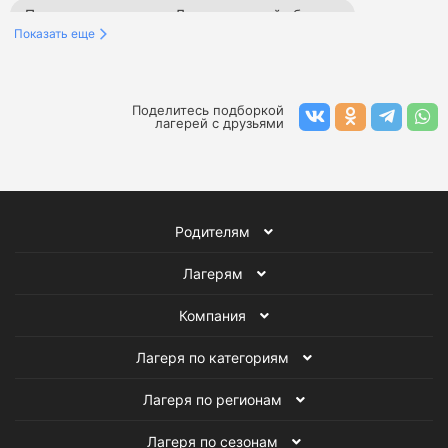
Палаточные лагеря в Ленинградской области
Показать еще
Палаточные лагеря в Краснодарском крае
Палаточные лагеря в Туапсе
Поделитесь подборкой
лагерей с друзьями
Палаточные лагеря в России
Палаточные лагеря в Калужской области
Родителям
Палаточные лагеря во Владимирской области
Лагерям
Летние палаточные лагеря
Компания
Весенние палаточные лагеря
Лагеря по категориям
Детские лагеря на море
Палаточные лагеря
Лагеря по регионам
Все детские лагеря
Лагеря по сезонам