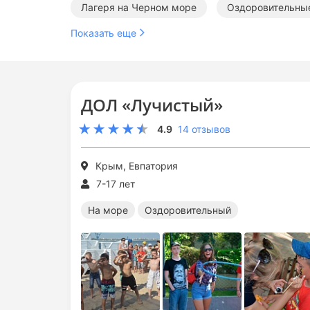
Лагеря на Черном море
Оздоровительные
Показать еще
Лагеря общей направленности на море
Л
Летние лагеря общей направленности
ДОЛ «Лучистый»
4.9
14 отзывов
Крым, Евпатория
7-17 лет
На море
Оздоровительный