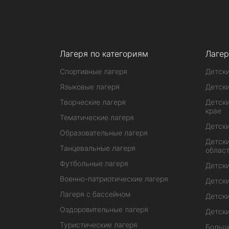
Лагеря по категориям
Лагер
Спортивные лагеря
Детски
Языковые лагеря
Детски
Творческие лагеря
Детски
крае
Тематические лагеря
Детски
Образовательные лагеря
Детски
Танцевальные лагеря
облас
Футбольные лагеря
Детски
Военно-патриотические лагеря
Детски
Лагеря с бассейном
Детски
Оздоровительные лагеря
Детски
Туристические лагеря
Больш