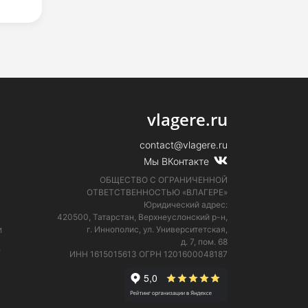
vlagere.ru
contact@vlagere.ru
Мы ВКонтакте
ОБЩЕСТВО С ОГРАНИЧЕННОЙ
ОТВЕТСТВЕННОСТЬЮ «ВЛАГЕРЕ»
Юридический адрес:
420500, Татарстан, Верхнеуслонский р-н,
и
г. Иннополис, ул. Университетская,
д. 7, пом. 68
е
ИНН 1615015613
ОГРН 1201600048187