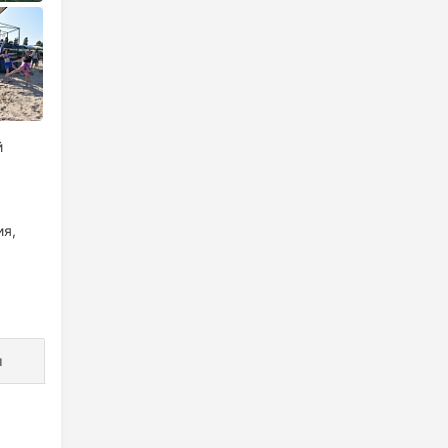
й
ия,
ы