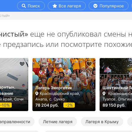
Поиск
Все лагеря
Популярное
стый»
чистый»
еще не опубликовал смены н
е предзапись или посмотрите похожие
зонты».
Лагерь Энергетик
Шахтинский Т
ование
Краснодарский край,
Краснодарск
й край, Сочи
Анапа, с. Сукко
Туапсе, Ольгин
-10%
78 204 руб.
-2%
89 150 руб.
аправленности
Летние лагеря
Лагеря в Крыму