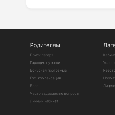
Родителям
Лаг
Поиск лагеря
Кабине
Горящие путевки
Услов
Бонусная программа
Реестр
Гос. компенсация
Норма
Блог
Лицен
Часто задаваемые вопросы
Личный кабинет