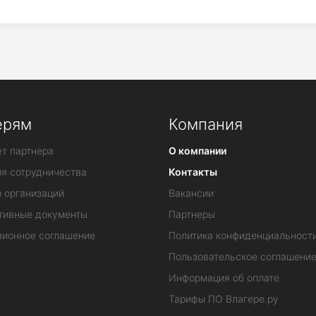
ерям
Компания
т партнера
О компании
ия сотрудничества
Контакты
 организаций
Вакансии
тивные документы
Партнеры
зионное соглашение
Политика конфиденциальност
Пользовательское соглашени
Информация об оплате
Тарифы ПО Влагере.ру