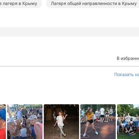
 лагеря в Крыму
Лагеря общей направленности в Крыму
етние лагеря в Крыму
Летние лагеря на море
Летние
В избранн
Показать н