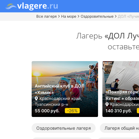
Все лагеря
На море
Оздоровительные
ДОЛ «Лучи
Лагерь
«ДОЛ Лу
оставьт
Английский клуб в ДОЛ
«Покоряя гори
«Химик»
Яхтинг + образ
Краснодарский край,
Туапсинский р-н
Краснодарски
55 000 руб.
-26%
140 310 руб.
Оздоровительные лагеря
Лагеря общей н