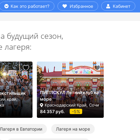
Как это работает?
Избранное
Кабинет
а будущий сезон,
 лагеря:
ПИПЛСКУЛ Летний клуб на
екстильщик
море
ий край,
ка
Краснодарский Край, Сочи
84 357 руб.
-5%
Лагеря в Евпатории
Лагеря на море