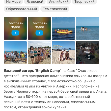
На море
Языковой
Английский
Творческий
Языковые лагеря в Анапе
Английские лагеря в Анапе
Образовательный
Тематический
Творческие лагеря в Анапе
Образовательные лагеря в Анапе
Смотреть
Смотреть
видео
видео
Тематические лагеря в Анапе
Языковые лагеря на море
Английские лагеря на море
Творческие лагеря на море
Образовательные лагеря на море
Тематические лагеря на море
Летние лагеря в Краснодарском крае
Языковой лагерь "English Camp"
на базе "Счастливое
Летние лагеря в Анапе
Летние лагеря на море
детство" - это прекрасная альтернатива языковым лагерям
в англоязычных странах, с возможностью общения с
Летние языковые лагеря
Летние английские лагеря
носителями языка из Англии и Америки. Расположен на
берегу Черного моря, на первой береговой линии в г. Анапа.
Летние творческие лагеря
Летние образовательные лагеря
Находится в 50-100 м. от моря, есть собственный
Летние тематические лагеря
песчаный пляж с теневыми навесами, спасательным
постом, огражденной зоной купания.