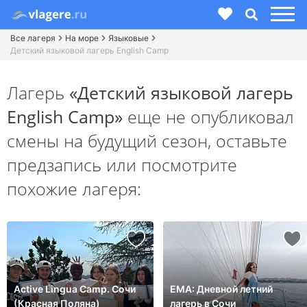
Все лагеря
На море
Языковые
Детский языковой лагерь English Camp
Лагерь
«Детский языковой лагерь
English Camp»
еще не опубликовал
смены на будущий сезон,
оставьте
предзапись или посмотрите
похожие лагеря:
Active Lingua Camp. Сочи
ЕМА: Дневной летний
(Красная Поляна)
лагерь в Сочи