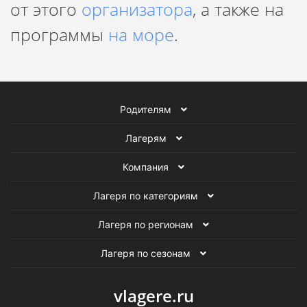
от этого
организатора
, а также на
программы
на море
.
Родителям
Лагерям
Компания
Лагеря по категориям
Лагеря по регионам
Лагеря по сезонам
vlagere.ru