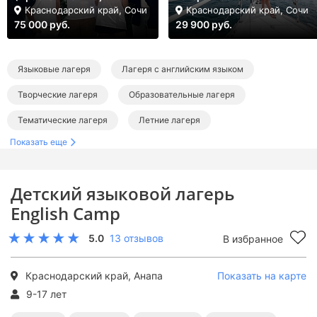
Краснодарский край, Сочи
Краснодарский край, Сочи
75 000 руб.
29 900 руб.
Языковые лагеря
Лагеря с английским языком
Творческие лагеря
Образовательные лагеря
Тематические лагеря
Летние лагеря
Показать еще
Лагеря в Краснодарском крае
Лагеря в Анапе
Лагеря на море
Лагеря на Черном море
Детский языковой лагерь
Языковые лагеря в Краснодарском крае
English Camp
Английские лагеря в Краснодарском крае
5.0
13 отзывов
В избранное
Творческие лагеря в Краснодарском крае
Образовательные лагеря в Краснодарском крае
Краснодарский край, Анапа
Показать на карте
9-17 лет
Тематические лагеря в Краснодарском крае