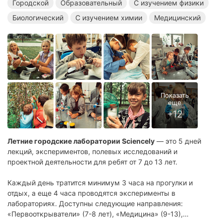
Городской
Образовательный
С изучением физики
Летние городские лагеря
Летние образовательные лагеря
Биологический
С изучением химии
Медицинский
Летние лагеря с изучением физики
Летние биологические лагеря
Летние лагеря с изучением химии
Летние медицинские лагеря
Летние городские лаборатории Sciencely
— это 5 дней
лекций, экспериментов, полевых исследований и
проектной деятельности для ребят от 7 до 13 лет.
Каждый день тратится минимум 3 часа на прогулки и
отдых, а еще 4 часа проводятся эксперименты в
лабораториях. Доступны следующие направления:
«Первооткрыватели» (7-8 лет), «Медицина» (9-13),