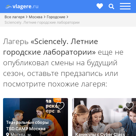
Все лагеря
Москва
Городские
Sciencely. Летние городские лаборатории
Лагерь
«Sciencely. Летние
городские лаборатории»
еще не
опубликовал смены на будущий
сезон,
оставьте предзапись или
посмотрите похожие лагеря:
Театральные сборы
TSD.CAMP Москва
Каникулы с Cyber Class
Москва, м.