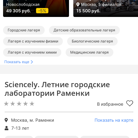
Новослободская
Москва, 5 филиалов
49 305 руб.
-5%
15 500 руб.
Городские лагеря
Детские образовательные лагеря
Лагеря с изучением физики
Биологические лагеря
Лагеря с изучением химии
Медицинские лагеря
Показать еще
Лагеря на лето
Лагеря в Москве
Дневные лагеря в Москве
Sciencely. Летние городские
Образовательные лагеря в Москве
лаборатории Раменки
Лагеря с изучением физики в Москве
В избранное
Биологические лагеря в Москве
Лагеря с изучением химии в Москве
Москва, м. Раменки
Показать на карте
7-13 лет
Медицинские лагеря в Москве
Летние лагеря в Москве