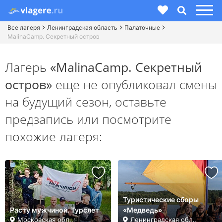
Все лагеря
Ленинградская область
Палаточные
MalinaCamp. Секретный остров
Лагерь
«MalinaCamp. Секретный
остров»
еще не опубликовал смены
на будущий сезон,
оставьте
предзапись или посмотрите
похожие лагеря:
Туристические сборы
Расту мужчиной. Турслет
«Медведь»
Московская обл.,
Ленинградская обл.,