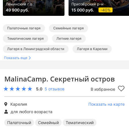
Ленинский г.о.
Приозёрский р-н
49 900 руб.
15 000 руб.
-40%
Палаточные лагеря
Семейные лагеря
Тематические лагеря
Летние лагеря
Лагеря в Ленинградской области
Лагеря в Карелии
Показать еще
Палаточные лагеря в Ленинградской области
Семейные лагеря в Ленинградской области
MalinaCamp. Секретный остров
Тематические лагеря в Ленинградской области
5.0
5 отзывов
В избранное
Летние лагеря в Ленинградской области
Летние палаточные лагеря
Летние семейные лагеря
Карелия
Показать на карте
Летние тематические лагеря
для любого возраста
Палаточный
Семейный
Тематический