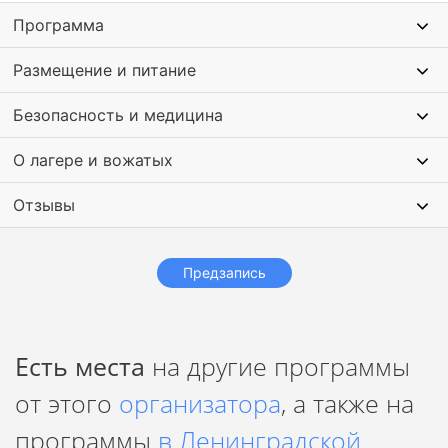
захватывающего фильма с природой в главной роли.
Это
Программа
место, где каждый день приносит новые эмоции, от смеха
до побед. Секретный остров — это о смене обстановки,
Размещение и питание
перезагрузке и настоящем отдыхе в самом красивом
месте Ладоги.
Безопасность и медицина
О лагере и вожатых
Отзывы
Предзапись
Есть места
на другие программы
от этого
организатора
, а также на
программы
в Ленинградской