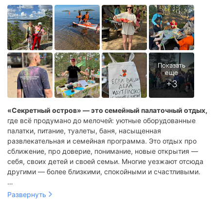
«Секретный остров» — это семейный палаточный отдых,
где всё продумано до мелочей: уютные оборудованные
палатки, питание, туалеты, баня, насыщенная
развлекательная и семейная программа. Это отдых про
сближение, про доверие, понимание, новые открытия —
себя, своих детей и своей семьи. Многие уезжают отсюда
другими — более близкими, спокойными и счастливыми.
Это не просто отдых, а незабываемое приключение,
Развернуть
которое объединяет семью, друзей и близких. Это
возможность почувствовать себя героем