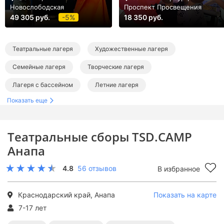
Новослободская
Проспект Просвещения
49 305 руб.
-5%
18 350 руб.
Театральные лагеря
Художественные лагеря
Семейные лагеря
Творческие лагеря
Лагеря с бассейном
Летние лагеря
Показать еще
Лагеря в Краснодарском крае
Лагеря в Анапе
Лагеря на море
Лагеря на Черном море
Театральные сборы TSD.CAMP
Театральные лагеря в Краснодарском крае
Анапа
Художественные лагеря в Краснодарском крае
4.8
56 отзывов
В избранное
Семейные лагеря в Краснодарском крае
Творческие лагеря в Краснодарском крае
Краснодарский край, Анапа
Показать на карте
7-17 лет
Лагеря с бассейном в Краснодарском крае