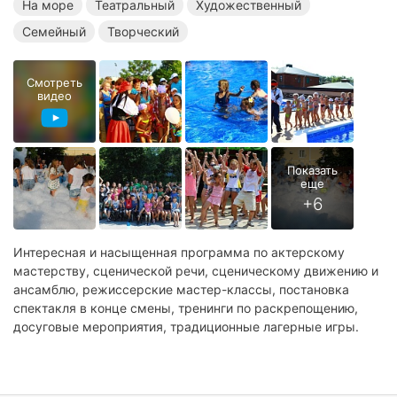
На море
Театральный
Художественный
Театральные лагеря в Анапе
Семейный
Творческий
Художественные лагеря в Анапе
Семейные лагеря в Анапе
Творческие лагеря в Анапе
Лагеря с бассейном в Анапе
Смотреть
видео
Театральные лагеря на море
Художественные лагеря на море
Семейные лагеря на море
Творческие лагеря на море
Лагеря с бассейном на море
Летние лагеря в Краснодарском крае
Летние лагеря в Анапе
Летние лагеря на море
Интересная и насыщенная программа по актерскому
Летние театральные лагеря
мастерству, сценической речи, сценическому движению и
ансамблю, режиссерские мастер-классы, постановка
Летние художественные лагеря
Летние семейные лагеря
спектакля в конце смены, тренинги по раскрепощению,
досуговые мероприятия, традиционные лагерные игры.
Летние творческие лагеря
Летние лагеря с бассейном