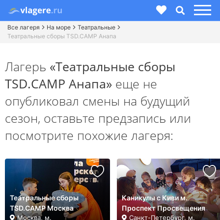
Все лагеря
На море
Театральные
Театральные сборы TSD.CAMP Анапа
Лагерь
«Театральные сборы
TSD.CAMP Анапа»
еще не
опубликовал смены на будущий
сезон,
оставьте предзапись или
посмотрите похожие лагеря:
Театральные сборы
Каникулы с Киви м.
TSD.CAMP Москва
Проспект Просвещения
Москва, м.
Санкт-Петербург, м.