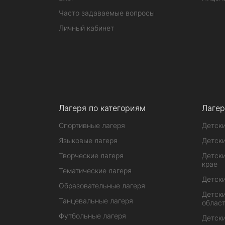
Часто задаваемые вопросы
Личный кабинет
Лагеря по категориям
Лагер
Спортивные лагеря
Детски
Языковые лагеря
Детски
Творческие лагеря
Детски
крае
Тематические лагеря
Детски
Образовательные лагеря
Детски
Танцевальные лагеря
облас
Футбольные лагеря
Детски