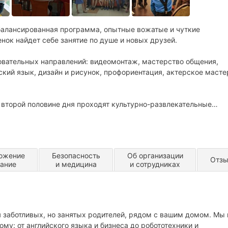
сбалансированная программа, опытные вожатые и чуткие
нок найдет себе занятие по душе и новых друзей.
вательных направлений: видеомонтаж, мастерство общения,
ский язык, дизайн и рисунок, профориентация, актерское масте
 второй половине дня проходят культурно-развлекательные
, экскурсии. Проводятся квесты и спортивные игры, дискотеки
ельный центр, откуда их встречают родители и забирают домой.
ся финальное мероприятие и отчетный концерт, куда приглашают
ожение
Безопасность
Об организации
Отз
тание
и медицина
и сотрудниках
 заботливых, но занятых родителей, рядом с вашим домом. Мы 
ому: от английского языка и бизнеса до робототехники и