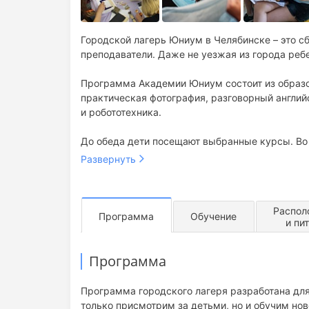
Городской лагерь Юниум в Челябинске – это 
преподаватели. Даже не уезжая из города ребе
Программа Академии Юниум состоит из образо
практическая фотография, разговорный англий
и робототехника.
До обеда дети посещают выбранные курсы. Во
мероприятия. Группа посещает выставки, музеи
Развернуть
концу дня детей привозят обратно в образоват
В последний день городского лагеря проводит
Распол
родителей.
Программа
Обучение
и пи
Программа
Программа городского лагеря разработана для
только присмотрим за детьми, но и обучим нов