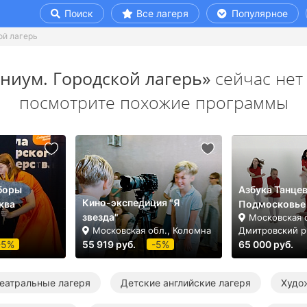
Поиск
Все лагеря
Популярное
ой лагерь
ниум. Городской лагерь»
сейчас нет 
посмотрите похожие программы
боры
Азбука Танце
Кино-экспедиция "Я
ква
Подмосковье
звезда"
Московская о
Московская обл., Коломна
Дмитровский р
-5%
55 919 руб.
-5%
65 000 руб.
еатральные лагеря
Детские английские лагеря
Худо