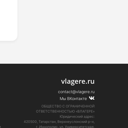
vlagere.ru
contact@vlagere.ru
Мы ВКонтакте
ОБЩЕСТВО С ОГРАНИЧЕННОЙ
ОТВЕТСТВЕННОСТЬЮ «ВЛАГЕРЕ»
Юридический адрес:
420500, Татарстан, Верхнеуслонский р-н,
и
г. Иннополис, ул. Университетская,