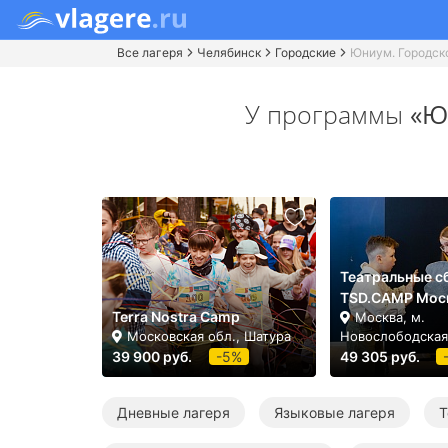
Все лагеря
Челябинск
Городские
Юниум. Городск
У программы
«Ю
Театральные с
TSD.CAMP Мос
Terra Nostra Camp
Москва, м.
Московская обл., Шатура
Новослободская
39 900 руб.
-5%
49 305 руб.
Дневные лагеря
Языковые лагеря
Т