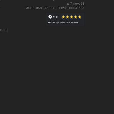
д. 7, пом. 68
е
ИНН 1615015613
ОГРН 1201600048187
ки и