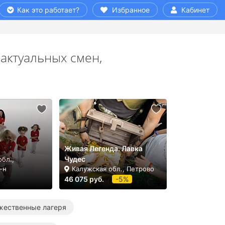
Как это работает?
Избранное
Кабинет
актуальных смен,
в
Живая Легенда. Лавка
Чудес
бл.,
-н
Калужская обл., Петрово
46 075 руб.
-5%
жественные лагеря