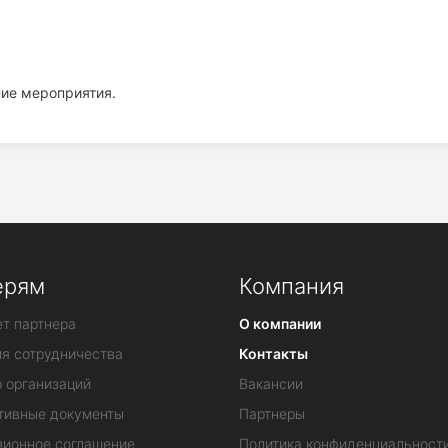
ние мероприятия.
ерям
Компания
т партнера
О компании
ия сотрудничества
Контакты
 организаций
Вакансии
тивные документы
Партнеры
зионное соглашение
Политика конфиденциальност