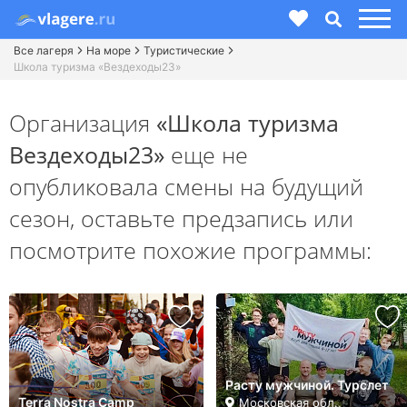
Все лагеря
На море
Туристические
Школа туризма «Вездеходы23»
Организация
«Школа туризма
Вездеходы23»
еще не
опубликовала смены на будущий
сезон,
оставьте предзапись или
посмотрите похожие программы:
Расту мужчиной. Турслет
Terra Nostra Camp
Московская обл.,