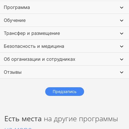
Программа Школы туризма включает:
двухдневный отдых на море.
Программа
Обучение
Трансфер и размещение
Безопасность и медицина
Об организации и сотрудниках
Отзывы
Предзапись
Есть места
на другие программы