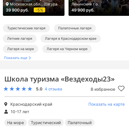
Московская обл., Шатура
Ленинский г.о.
39 900 руб.
-5%
49 900 руб.
Туристические лагеря
Палаточные лагеря
Летние лагеря
Лагеря в Краснодарском крае
Лагеря на море
Лагеря на Черном море
Показать еще
Туристические лагеря в Краснодарском крае
Палаточные лагеря в Краснодарском крае
Школа туризма «Вездеходы23»
Туристические лагеря на море
Палаточные лагеря на море
5.0
4 отзыва
В избранное
Летние лагеря в Краснодарском крае
Летние лагеря на море
Летние туристические лагеря
Краснодарский край
Показать на карте
Летние палаточные лагеря
10-17 лет
На море
Туристический
Палаточный