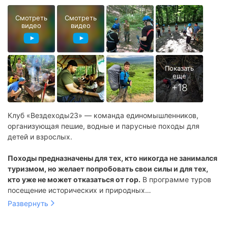
Смотреть
Смотреть
видео
видео
Клуб «Вездеходы23» — команда единомышленников,
организующая пешие, водные и парусные походы для
детей и взрослых.
Походы предназначены для тех, кто никогда не занимался
туризмом, но желает попробовать свои силы и для тех,
кто уже не может отказаться от гор.
В программе туров
посещение исторических и природных
достопримечательностей, познавательные мастер-классы,
учебно-тренировочные сборы;
Развернуть
экологические мероприятия.
восьмидневный поход с палатками по живописной горной
местности Краснодарского края;